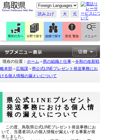
こ
の
ペ
読み上げ
大
元
ー
ジ
を
翻
訳
県外の方へ
分野で探す
組織で探す
防災 緊急
メニュー
す
る
現在の位置：
ホーム
県の組織と仕事
令和の改新戦
略本部
広報課
県公式LINEプレゼント発送事務にお
ける個人情報の漏えいについて
県公式LINEプレゼント
発送事務における個人情
報の漏えいについて
この度、鳥取県公式LINEプレゼント発送事務にお
いて、当選者10人の個人情報が漏えいする事案が発
生しました。