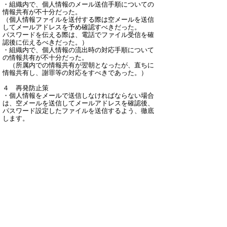
・組織内で、個人情報のメール送信手順についての
情報共有が不十分だった。
（個人情報ファイルを送付する際は空メールを送信
してメールアドレスを予め確認すべきだった。
パスワードを伝える際は、電話でファイル受信を確
認後に伝えるべきだった。）
・組織内で、個人情報の流出時の対応手順について
の情報共有が不十分だった。
（所属内での情報共有が翌朝となったが、直ちに
情報共有し、謝罪等の対応をすべきであった。）
４ 再発防止策
・個人情報をメールで送信しなければならない場合
は、空メールを送信してメールアドレスを確認後、
パスワード設定したファイルを送信するよう、徹底
します。
・パスワードを伝える際は、電話でメール受信を確
認後に伝えるよう、徹底します。
・個人情報の流出時の対応手順について、課内で再
確認したうえで、改めて個人情報の適正な取り扱い
を行うよう注意喚起を行いました。
令和５年６月２１日 広報課
▲ページ上部に戻る
と
個人情報保護
|
リンクについて
|
著作権に