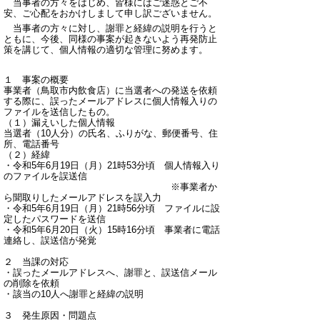
当事者の方々をはじめ、皆様にはご迷惑とご不
安、ご心配をおかけしまして申し訳ございません。
当事者の方々に対し、謝罪と経緯の説明を行うと
ともに、今後、同様の事案が起きないよう再発防止
策を講じて、個人情報の適切な管理に努めます。
１ 事案の概要
事業者（鳥取市内飲食店）に当選者への発送を依頼
する際に、誤ったメールアドレスに個人情報入りの
ファイルを送信したもの。
（１）漏えいした個人情報
当選者（10人分）の氏名、ふりがな、郵便番号、住
所、電話番号
（２）経緯
・令和5年6月19日（月）21時53分頃 個人情報入り
のファイルを誤送信
※事業者か
ら聞取りしたメールアドレスを誤入力
・令和5年6月19日（月）21時56分頃 ファイルに設
定したパスワードを送信
・令和5年6月20日（火）15時16分頃 事業者に電話
連絡し、誤送信が発覚
２ 当課の対応
・誤ったメールアドレスへ、謝罪と、誤送信メール
の削除を依頼
・該当の10人へ謝罪と経緯の説明
３ 発生原因・問題点