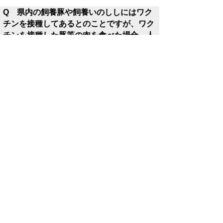
Q 県内の飼養豚や飼養いのししにはワク
チンを接種してあるとのことですが、ワク
チンを接種した豚等の肉を食べた場合、人
の健康に影響はありますか？
豚熱ワクチンを接種した豚等の肉を食べて
も、人の健康に影響はありません。
Q 豚熱ワクチンの成分は豚肉等に残留し
ているのですか？
ワクチンを接種した健康な豚等は、体内で豚
熱に対する免疫を獲得します。人の予防接種
のように免疫を獲得すると、ワクチンに含ま
れている豚熱ウイルスは体内から消失しま
す。このため、ワクチンに含まれている豚熱
ウイルスが豚肉等に残留することはないと考
えられます。なお、ワクチンの成分が万一残
留したとしても、人の健康に影響はありませ