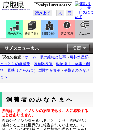
こ
の
ペ
読み上げ
大
元
ー
ジ
を
翻
訳
県外の方へ
分野で探す
組織で探す
防災 緊急
メニュー
す
る
現在の位置：
ホーム
県の組織と仕事
農林水産部
とっとりの畜産業
家畜防疫課
動物衛生・薬事・飼
料
豚熱（ぶたねつ）に関する情報
消費者のみなさ
まへ
消費者のみなさまへ
豚熱は、豚、イノシシの病気であり、人に感染する
ことはありません。
豚肉やイノシシ肉を食べることにより、豚熱が人に
感染することは世界的に報告されていません。な
お、イノシシ肉は特に十分に加熱処理をしてお召し