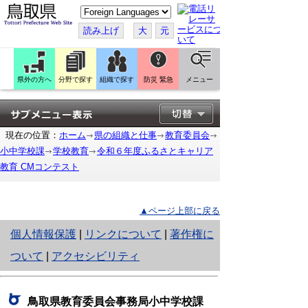
こ
の
ペ
読み上げ
大
元
ー
ジ
を
翻
訳
県外の方へ
分野で探す
組織で探す
防災 緊急
メニュー
す
る
現在の位置：
ホーム
県の組織と仕事
教育委員会
小中学校課
学校教育
令和６年度ふるさとキャリア
教育 CMコンテスト
▲ページ上部に戻る
と
個人情報保護
|
リンクについて
|
著作権に
り
ついて
|
アクセシビリティ
ネ
ッ
鳥取県教育委員会事務局小中学校課