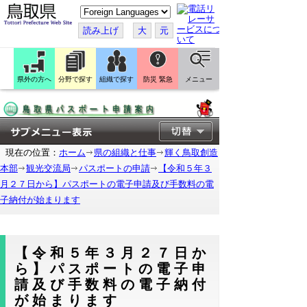
こ
の
ペ
読み上げ
大
元
ー
ジ
を
翻
訳
県外の方へ
分野で探す
組織で探す
防災 緊急
メニュー
す
る
現在の位置：
ホーム
県の組織と仕事
輝く鳥取創造
本部
観光交流局
パスポートの申請
【令和５年３
月２７日から】パスポートの電子申請及び手数料の電
子納付が始まります
【令和５年３月２７日か
ら】パスポートの電子申
請及び手数料の電子納付
が始まります