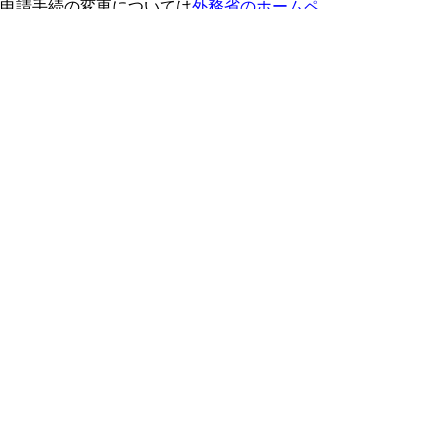
申請手続の変更については
外務省のホームペ
ージ
でもご案内しています。
1 パスポートの発行後6か月以内に受け取
らないと、次回申請時の手数料が高くなりま
す
令和5年3月27日以降は、パスポートを申請
したものの、発行後6か月以内に受け取ら
ず、
その後5年以内に再度パスポートの申請をす
る場合は、手数料が通常より6,000円高くな
ります。
パスポートを申請したら、必ず6か月以内に
窓口でお受け取りください。
２ 申請書の変更