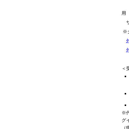
マ
用
サ
※
＜
※
グ
（