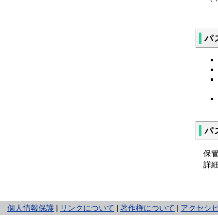
パ
パ
保
詳
と
個人情報保護
|
リンクについて
|
著作権について
|
アクセシ
り