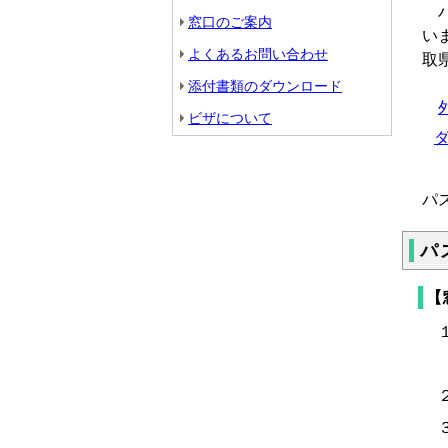
パ
窓口のご案内
い
よくあるお問い合わせ
取
添付書類のダウンロード
ビザについて
パ
パ
【
１
※
２
３