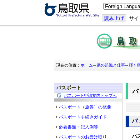
こ
の
ペ
ー
読み上げ
サイ
ジ
を
翻
訳
す
る
現在の位置：
ホーム
県の組織と仕事
輝く
パスポート
パスポート申請案内トップへ
パスポート（旅券）の概要
パスポート手続きガイド
パ
必要書類・記入例等
パ
パスポートのお受け取り