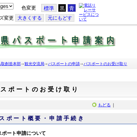
色変更
標準
黒
青
ズ変更
大
きくする
元
にもどす
鳥取創造本部
観光交流局
パスポートの申請
パスポートのお受け取り
パスポートのお受け取り
もどる
｜
スポート概要・申請手続き
スポート申請について