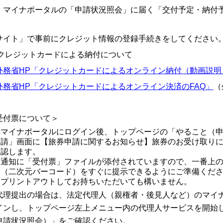
イナポータルの「申請状況照会」に届く「交付予定・納付予
イト」で事前にクレジット情報の登録手続きをしてください
クレジットカードによる納付について
外務省HP「クレジットカードによるオンライン納付（動画説明
外務省HP「クレジットカードによるオンライン決済のFAQ」
（
受付票について＞
マイナポータルにログイン後、トップページの「やること（
請」画面に【旅券申請に関するお知らせ】旅券のお受け取り
認します。
通知に「受付票」ファイルが添付されていますので、一番上
（二次元バーコード）をすぐに提示できるようにご準備くだ
プリントアウトしてお持ちいただいても構いません。
代理提出の場合は、法定代理人（親権者・後見人など）のマイ
インし、トップページ左上メニュー内の代理人サービスを開始
申請状況照会）」をご確認ください。