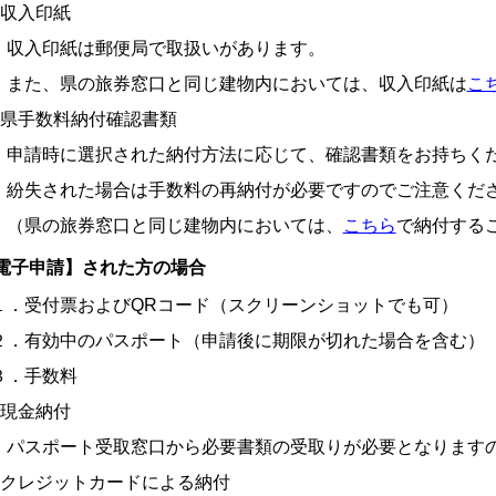
収入印紙
入印紙は郵便局で取扱いがあります。
た、県の旅券窓口と同じ建物内においては、収入印紙は
こ
県手数料納付確認書類
請時に選択された納付方法に応じて、確認書類をお持ちく
失された場合は手数料の再納付が必要ですのでご注意くだ
県の旅券窓口と同じ建物内においては、
こちら
で納付する
電子申請】された方の場合
．受付票およびQRコード（スクリーンショットでも可）
．有効中のパスポート（申請後に期限が切れた場合を含む）
．手数料
現金納付
スポート受取窓口から必要書類の受取りが必要となりますの
クレジットカードによる納付