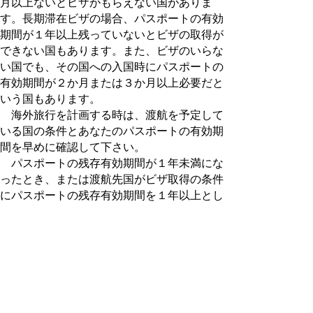
月以上ないとビザがもらえない国がありま
す。長期滞在ビザの場合、パスポートの有効
期間が１年以上残っていないとビザの取得が
できない国もあります。また、ビザのいらな
い国でも、その国への入国時にパスポートの
有効期間が２か月または３か月以上必要だと
いう国もあります。
海外旅行を計画する時は、渡航を予定して
いる国の条件とあなたのパスポートの有効期
間を早めに確認して下さい。
パスポートの残存有効期間が１年未満にな
ったとき、または渡航先国がビザ取得の条件
にパスポートの残存有効期間を１年以上とし
ている場合（事情説明書が必要になる場合が
あります。）には、新たにパスポートの
切替
新規発給申請
をすることができます。
鳥取県でパスポート申請できるの
は、鳥取県内に住民登録している
かたのみ