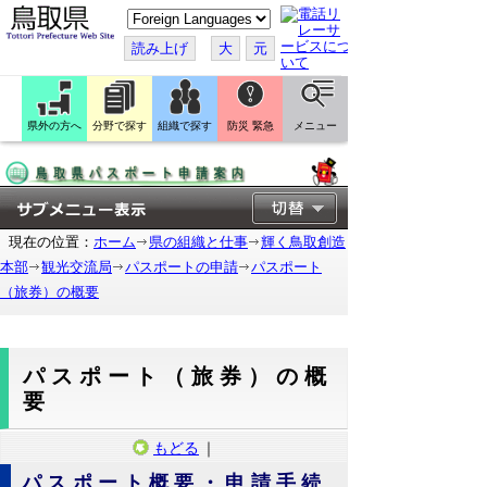
こ
の
ペ
読み上げ
大
元
ー
ジ
を
翻
訳
県外の方へ
分野で探す
組織で探す
防災 緊急
メニュー
す
る
現在の位置：
ホーム
県の組織と仕事
輝く鳥取創造
本部
観光交流局
パスポートの申請
パスポート
（旅券）の概要
パスポート（旅券）の概
要
もどる
｜
パスポート概要・申請手続