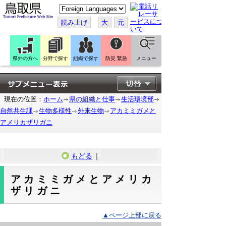
こ
の
ペ
読み上げ
大
元
ー
ジ
を
翻
訳
県外の方へ
分野で探す
組織で探す
防災 緊急
メニュー
す
る
現在の位置：
ホーム
県の組織と仕事
生活環境部
自然共生課
生物多様性
外来生物
アカミミガメと
アメリカザリガニ
もどる
｜
アカミミガメとアメリカ
ザリガニ
▲ページ上部に戻る