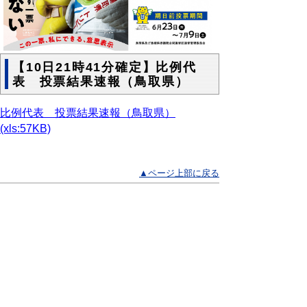
【10日21時41分確定】比例代
表 投票結果速報（鳥取県）
比例代表 投票結果速報（鳥取県）
(xls:57KB)
▲ページ上部に戻る
と
個人情報保護
|
リンクについて
|
著作権に
り
ついて
|
アクセシビリティ
ネ
ッ
鳥取県選挙管理委員会
住所 〒680-8570
ト
鳥取県鳥取市東町1丁目220
へ