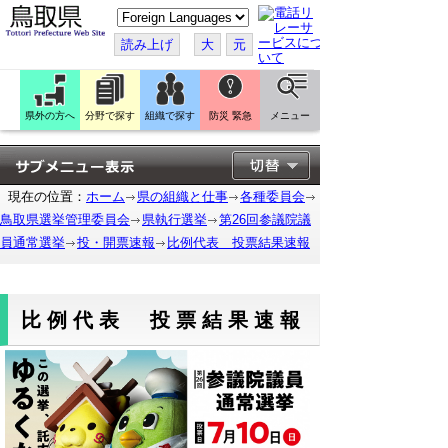
こ
の
ペ
読み上げ
大
元
ー
ジ
を
翻
訳
県外の方へ
分野で探す
組織で探す
防災 緊急
メニュー
す
る
現在の位置：
ホーム
県の組織と仕事
各種委員会
鳥取県選挙管理委員会
県執行選挙
第26回参議院議
員通常選挙
投・開票速報
比例代表 投票結果速報
比例代表 投票結果速報