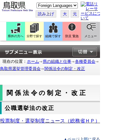
こ
の
ペ
読み上げ
大
元
ー
ジ
を
翻
訳
県外の方へ
分野で探す
組織で探す
防災 緊急
メニュー
す
る
現在の位置：
ホーム
県の組織と仕事
各種委員会
鳥取県選挙管理委員会
関係法令の制定・改正
関係法令の制定・改正
公職選挙法の改正
投票制度・選挙制度ニュース（総務省ＨＰ）
▲ページ上部に戻る