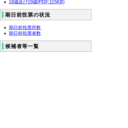
18歳及び19歳(PDF:115KB)
期日前投票の状況
期日前投票所数
期日前投票者数
候補者等一覧
衆議院議員総選挙
参議院議員選挙
鳥取県知事選挙
鳥取県議会議員選挙(PDF:814KB)
▲ページ上部に戻る
と
個人情報保護
|
リンクについて
|
著作権に
り
ついて
|
アクセシビリティ
ネ