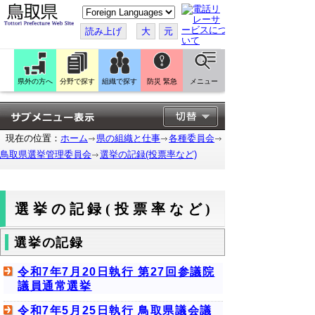
こ
の
ペ
読み上げ
大
元
ー
ジ
を
翻
訳
県外の方へ
分野で探す
組織で探す
防災 緊急
メニュー
す
る
現在の位置：
ホーム
県の組織と仕事
各種委員会
鳥取県選挙管理委員会
選挙の記録(投票率など)
選挙の記録(投票率など)
選挙の記録
令和7年7月20日執行 第27回参議院
議員通常選挙
令和7年5月25日執行 鳥取県議会議