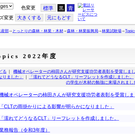
色変更
標準
黒
青
ズ変更
大
きくする
元
にもどす
水産部
とっとりの森林・林業・木材
森林・林業振興局
林業試験場
Topic
opics 2022年度
どる
｜
機械オペレーターの柿田さんが研究支援功労者表彰を受賞しま
なりました」
｜
「濡れてどうなるCLT」リーフレットを作成しました。
の学生が木材の勉強に来場されまし
機械オペレーターの柿田さんが研究支援功労者表彰を受賞しま
「CLTの雨掛かりによる影響が明らかになりました」
「濡れてどうなるCLT」リーフレットを作成しました。
業務報告（令和3年度）