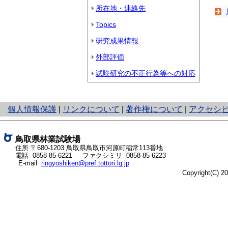
所在地・連絡先
Topics
研究成果情報
外部評価
試験研究の不正行為等への対応
と
個人情報保護
|
リンクについて
|
著作権について
|
アクセシ
り
ネ
ッ
鳥取県林業試験場
ト
住所 〒680-1203
鳥取県鳥取市河原町稲常113番地
電話
0858-85-6221
ファクシミリ 0858-85-6223
へ
E-mail
ringyoshiken@pref.tottori.lg.jp
の
Copyright(C) 