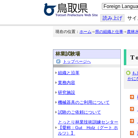
こ
の
ペ
ー
読み上げ
サイ
ジ
を
翻
現在の位置：
ホーム
県の組織と仕事
農林
訳
す
る
林業試験場
T
トップページへ
組織と沿革
も
かに
業務内容
研究施設
機械器具のご利用について
試験のご依頼について
とっとり林業技術訓練センター
【愛称：Gut Holz（グート ホ
ルツ）】