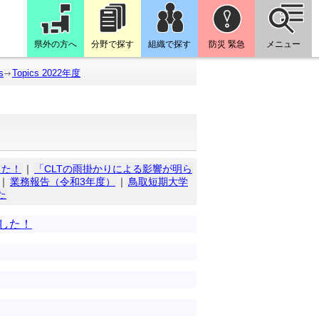
県外の方へ
分野で探す
組織で探す
防災 緊急
メニュー
s
Topics 2022年度
した！
｜
「CLTの雨掛かりによる影響が明ら
｜
業務報告（令和3年度）
｜
鳥取短期大学
た
した！