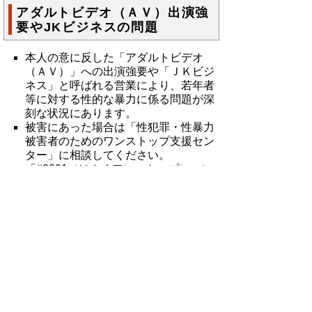
アダルトビデオ（ＡＶ）出演強
要やJKビジネスの問題
本人の意に反した「アダルトビデオ
（ＡＶ）」への出演強要や「ＪＫビジ
ネス」と呼ばれる営業により、若年者
等に対する性的な暴力に係る問題が深
刻な状況にあります。
被害にあった場合は「性犯罪・性暴力
被害者のためのワンストップ支援セン
ター」に相談してください。
「#8891（はやくワンストップ）」に
電話をかけると、お近くのワンストッ
プ支援センターにつながります。
（参考）内閣府ホームページ
・
性犯罪・性暴力被害者のためのワンス
トップ支援センター
・
ＡＶ出演被害防止・救済法（出演契約
を無力化する制度があります）