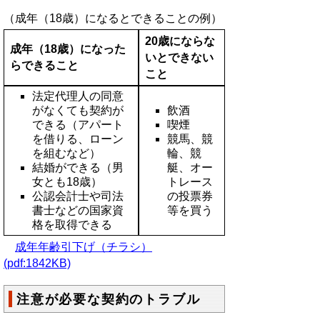
（成年（18歳）になるとできることの例）
20歳にならな
成年（18歳）
になった
いとできない
らできること
こと
法定代理人の同意
がなくても契約が
飲酒
できる（アパート
喫煙
を借りる、ローン
競馬、競
を組むなど）
輪、競
結婚ができる（男
艇、オー
女とも18歳）
トレース
公認会計士や司法
の投票券
書士などの国家資
等を買う
格を取得できる
成年年齢引下げ（チラシ）
(pdf:1842KB)
注意が必要な契約のトラブル