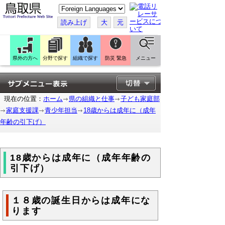
こ
の
ペ
読み上げ
大
元
ー
ジ
を
翻
訳
県外の方へ
分野で探す
組織で探す
防災 緊急
メニュー
す
る
現在の位置：
ホーム
県の組織と仕事
子ども家庭部
家庭支援課
青少年担当
18歳からは成年に（成年
年齢の引下げ）
18歳からは成年に（成年年齢の
引下げ）
１８歳の誕生日からは成年にな
ります