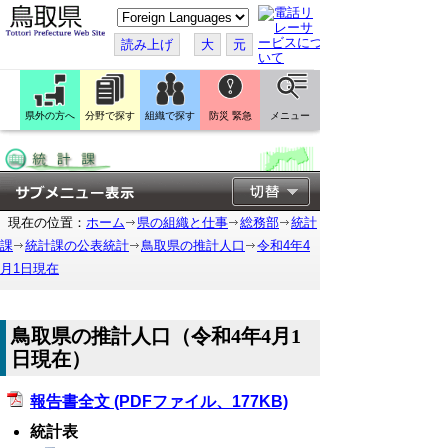
こ
の
ペ
読み上げ
大
元
ー
ジ
を
翻
訳
県外の方へ
分野で探す
組織で探す
防災 緊急
メニュー
す
る
現在の位置：
ホーム
県の組織と仕事
総務部
統計
課
統計課の公表統計
鳥取県の推計人口
令和4年4
月1日現在
鳥取県の推計人口（令和4年4月1
日現在）
報告書全文 (PDFファイル、177KB)
統計表