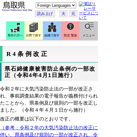
こ
の
ペ
読み上げ
大
元
ー
ジ
を
翻
訳
県外の方へ
分野で探す
組織で探す
防災 緊急
メニュー
す
る
R4条例改正
県石綿健康被害防止条例の一部改
正（令和4年4月1日施行）
令和２年に大気汚染防止法の一部が改正さ
れ、事前調査結果の電子報告が義務付けられ
たことから、県条例及び規則の一部を改正し
ました。（令和４年４月１日から施行）
改正の概要は以下のとおりです。
（参考：令和２年の大気汚染防止法の改正に
伴い、県条例及び規則の一部が改正され、令