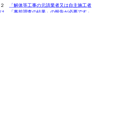
２
「解体等工事の元請業者又は自主施工者
は、「事前調査の結果」の報告が必要です」
（チラシ） (pdf:662KB)
３
改正後の作業フロー図（令和４年４月１
日） (pdf:588KB)
現在の位置：
ホーム
県の組織と仕事
生活環境部
環境立県推進課
星空環境推進・大気環境等
大気環
境・騒音・振動など
石綿（アスベスト）対策
R4条
例改正
もどる
｜
▲ページ上部に戻る
と
個人情報保護
|
リンクについて
|
著作権に