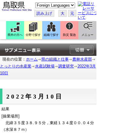
こ
の
ペ
読み上げ
大
元
ー
ジ
を
翻
訳
県外の方へ
分野で探す
組織で探す
防災 緊急
メニュー
す
る
現在の位置：
ホーム
県の組織と仕事
農林水産部
とっとりの水産業
水産試験場
調査研究
2022年3月
10日
2022年3月10日
結果
[操業場所]
北緯３５度３８.９５分，東経１３４度００.０４分
（水深８７ｍ）