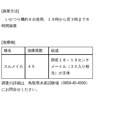
[操業方法]
いかつり機約６台使用、１９時から翌３時まで８
時間操業
[漁獲物]
種名
漁獲尾数
組成
胴長１８～１９センチ
スルメイカ
４５
メートル（３０入り相
当）が主体
調査の詳細は、鳥取県水産試験場（0859-45-4500）
にお問合せください。
▲ページ上部に戻る
と
個人情報保護
|
リンクについて
|
著作権に
り
ついて
|
アクセシビリティ