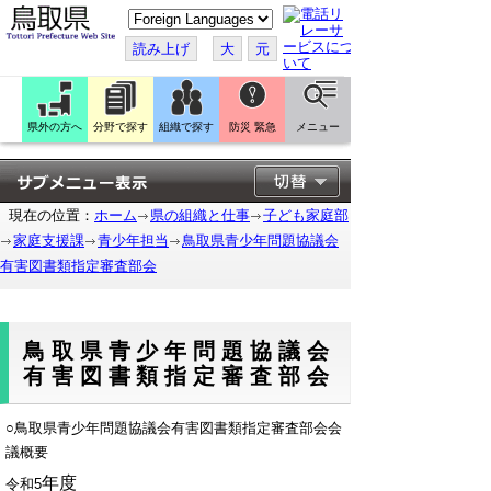
こ
の
ペ
読み上げ
大
元
ー
ジ
を
翻
訳
県外の方へ
分野で探す
組織で探す
防災 緊急
メニュー
す
る
現在の位置：
ホーム
県の組織と仕事
子ども家庭部
家庭支援課
青少年担当
鳥取県青少年問題協議会
有害図書類指定審査部会
鳥取県青少年問題協議会
有害図書類指定審査部会
○鳥取県青少年問題協議会有害図書類指定審査部会会
議概要
年度
令和5