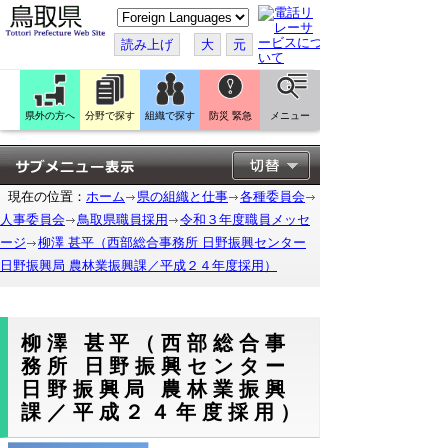
こ
の
ペ
読み上げ
大
元
ー
ジ
を
翻
訳
県外の方へ
分野で探す
組織で探す
防災 緊急
メニュー
す
る
現在の位置：
ホーム
県の組織と仕事
各種委員会
人事委員会
鳥取県職員採用
令和３年度職員メッセ
ージ
柳澤 甚平（西部総合事務所 日野振興センター
日野振興局 農林業振興課／平成２４年度採用）
柳澤 甚平（西部総合事
務所 日野振興センター
日野振興局 農林業振興
課／平成２４年度採用）