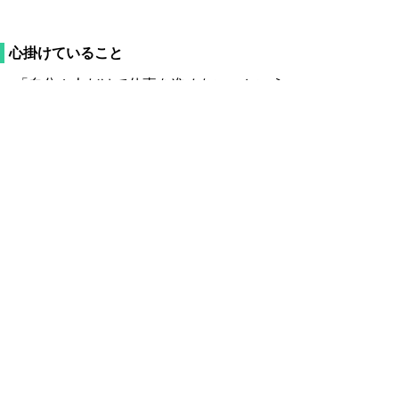
心掛けていること
「自分１人だけで仕事を進めない」という
ことです。雑談の中からアイデアが閃くこと
もあるので、周りの職員とのコミュニケーシ
ョンは大切にしています。そのためには、居
心地の良い職場でなければなりませんので、
後輩の職員には、自分から積極的に話しかけ
るようにしています。
これか
らの目
標
今後