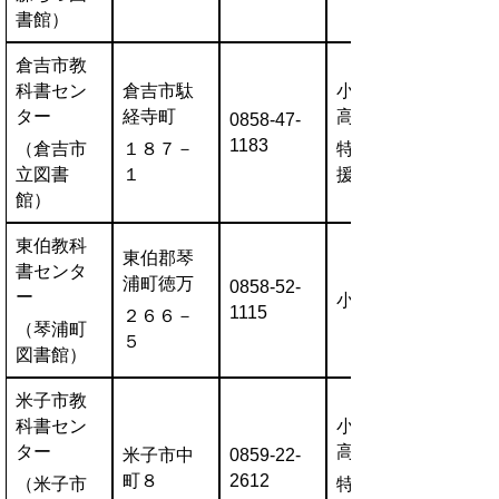
書館）
倉吉市教
科書セン
倉吉市駄
小・中・
ター
経寺町
高
0858-47-
1183
（倉吉市
１８７－
特別支
立図書
１
援・一般
館）
東伯教科
東伯郡琴
書センタ
浦町徳万
0858-52-
ー
小・中
1115
２６６－
（琴浦町
５
図書館）
米子市教
科書セン
小・中・
ター
高
米子市中
0859-22-
町８
2612
（米子市
特別支