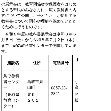
の展示会は、教育関係者や保護者をはじめ
とする県民のみなさんに、広く教科書の内
容について公開し
、子どもたちが使用する
教科書について関心や理解を深めていただ
くために行うものです。
令和８年度の教科書展示会は
令和
８年６
月５日（金）から令和８年７月２日（木）
まで
下記の教科書センターで開催していま
す。
展示教科
施設名
住所
電話番号
鳥取教科
書センタ
鳥取市湖
小・中・
ー
山町
高
0857-28-
2321
（鳥取県
北５丁目
特別支
教育セン
２０１
援・一般
ター）