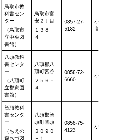
鳥取市教
科書セン
鳥取市富
ター
安２丁目
0857-27-
小・中・
5182
高
（鳥取市
１３８－
立中央図
４
書館）
八頭教科
書センタ
八頭郡八
ー
頭町宮谷
0858-72-
小・中
6660
（八頭町
２５６－
立郡家図
４
書館）
智頭教科
書センタ
八頭郡智
ー
頭町智頭
0858-75-
小・中
4123
（ちえの
２０９０
森ちづ図
－１