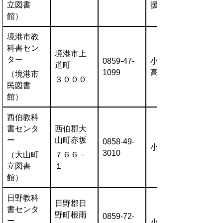
立図書
援・一般
館）
境港市教
科書セン
境港市上
ター
0859-47-
小・中・
道町
1099
高
（境港市
３０００
民図書
館）
西伯教科
書センタ
西伯郡大
ー
山町赤坂
0858-49-
小・中
3010
（大山町
７６６－
立図書
１
館）
日野教科
日野郡日
書センタ
野町根雨
0859-72-
ー
小・中