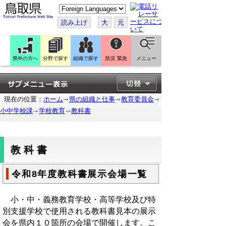
こ
の
ペ
読み上げ
大
元
ー
ジ
を
翻
訳
県外の方へ
分野で探す
組織で探す
防災 緊急
メニュー
す
る
現在の位置：
ホーム
県の組織と仕事
教育委員会
小中学校課
学校教育
教科書
教科書
令和8年度教科書展示会場一覧
小・中・義務教育学校・高等学校及び特
別支援学校で使用される教科書見本の展示
会を県内１０箇所の会場で開催します。こ