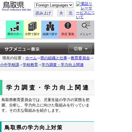
こ
の
ペ
読み上げ
大
元
ー
ジ
を
翻
訳
県外の方へ
分野で探す
組織で探す
防災 緊急
メニュー
す
る
現在の位置：
ホーム
県の組織と仕事
教育委員会
小中学校課
学校教育
学力調査・学力向上関連
学力調査・学力向上関連
鳥取県教育委員会では、児童生徒の学力の実態を把
握、分析し、学力向上に向けた取組みを行っていま
す。その主な取組みを紹介します。
鳥取県の学力向上対策