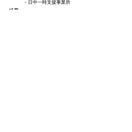
・日中一時支援事業所
経費
年間を通じて1事業所あたり100万円
を限度 （ただし２回目に本補助金の交
付を受ける場合は、100万円から１回目
の補助対象経費を引いた額を補助上限額
とする。）
負担割合
市町村、県各1／2
（５）重度障がい児者地域移行推進事業
内容
医療的ケアが必要な重度障がい
児者への日帰り体験又は宿泊体験事業を
行っているNPO法人に対し、看護師等
配置、医療用備品の購入等にかかる経費
を助成します。
対象
入院、入所中等で独立した生活をする
ための生活体験を目的として本事業を利
用する在宅生活をしている重度障がい児
者が、地域移行に向けて体験事業を行う
グループホーム等を運営するNPO法人