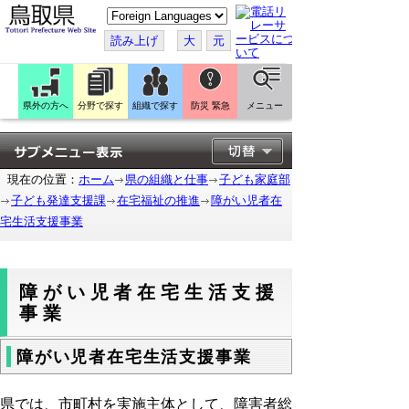
こ
の
ペ
読み上げ
大
元
ー
ジ
を
翻
訳
県外の方へ
分野で探す
組織で探す
防災 緊急
メニュー
す
る
現在の位置：
ホーム
県の組織と仕事
子ども家庭部
子ども発達支援課
在宅福祉の推進
障がい児者在
宅生活支援事業
障がい児者在宅生活支援
事業
障がい児者在宅生活支援事業
県では、市町村を実施主体として、障害者総