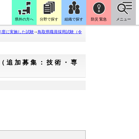
県外の方へ
分野で探す
組織で探す
防災 緊急
メニュー
年度に実施した試験
鳥取県職員採用試験（令
（追加募集：技術・専