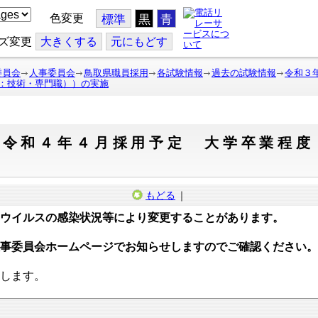
色変更
標準
黒
青
ズ変更
大
きくする
元
にもどす
委員会
人事委員会
鳥取県職員採用
各試験情報
過去の試験情報
令和３
：技術・専門職））の実施
（令和４年４月採用予定 大学卒業程度
もどる
｜
ウイルスの感染状況等により変更することがあります。
事委員会ホームページでお知らせしますのでご確認ください。
します。