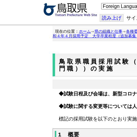
こ
の
ペ
ー
読み上げ
サイ
ジ
を
翻
現在の位置：
ホーム
県の組織と仕事
各種
訳
和４年４月採用予定 大学卒業程度（追加募集
す
る
鳥取県職員採用試験
門職））の実施
◆試験日程及び会場は、新型コロナ
◆試験に関する変更等については人
標記の採用試験を以下のとおり実施
1 概要