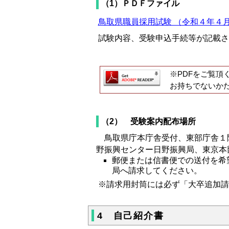
（1）ＰＤＦファイル
鳥取県職員採用試験 （令和４年４月採
試験内容、受験申込手続等が記載さ
※PDFをご覧頂
お持ちでないか
（2） 受験案内配布場所
鳥取県庁本庁舎受付、東部庁舎１
野振興センター日野振興局、東京本
郵便または信書便での送付を希
局へ請求してください。
※請求用封筒には必ず「大卒追加請
4 自己紹介書