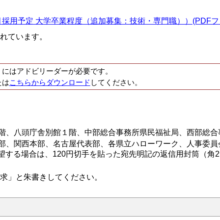
用予定 大学卒業程度（追加募集：技術・専門職））(PDFファイ
れています。
くにはアドビリーダーが必要です。
たは
こちらからダウンロード
してください。
階、八頭庁舎別館１階、中部総合事務所県民福祉局、西部総合
部、関西本部、名古屋代表部、各県立ハローワーク、人事委員
望する場合は、120円切手を貼った宛先明記の返信用封筒（角
求」と朱書きしてください。