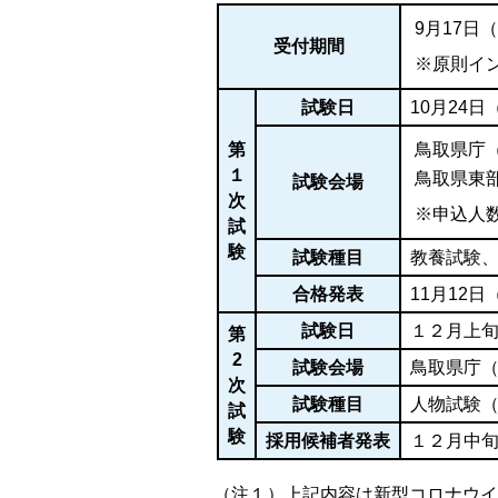
9月17日
受付期間
※原則イ
試験日
10月24日
第
鳥取県庁
１
鳥取県東
試験会場
次
※申込人
試
験
試験種目
教養試験
合格発表
11月12
試験日
１２月上
第
2
試験会場
鳥取県庁
次
試験種目
人物試験
試
験
採用候補者発表
１２月中
（注１）
上記内容は新型コロナウイ