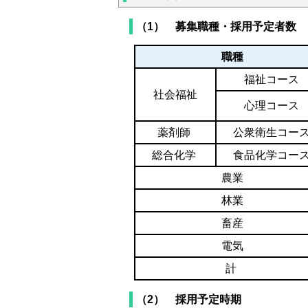
（1） 募集職種・採用予定者数
職種
福祉コース
社会福祉
心理コース
薬剤師
公衆衛生コー
総合化学
食品化学コー
農業
林業
畜産
電気
計
（2） 採用予定時期