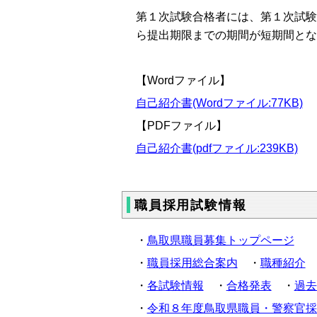
第１次試験合格者には、第１次試験
ら提出期限までの期間が短期間とな
【Wordファイル】
自己紹介書(Wordファイル:77KB)
【PDFファイル】
自己紹介書(pdfファイル:239KB)
職員採用試験情報
・
鳥取県職員募集トップページ
・
職員採用総合案内
・
職種紹介
・
各試験情報
・
合格発表
・
過去
・
令和８年度鳥取県職員・警察官採