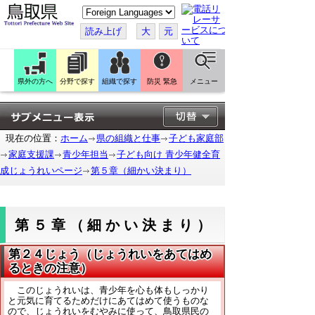
こ
の
ペ
読み上げ
大
元
ー
ジ
を
翻
訳
県外の方へ
分野で探す
組織で探す
防災 緊急
メニュー
す
る
現在の位置：
ホーム
県の組織と仕事
子ども家庭部
家庭支援課
青少年担当
子ども向け 青少年健全育
成じょうれいページ
第５章（細かい決まり）
第５章（細かい決まり）
第２４じょう（じょうれいをあてはめ
るときの注意）
このじょうれいは、青少年を心も体もしっかり
と元気に育てるためだけにあてはめて使うものな
ので、じょうれいをむやみに使って、鳥取県民の