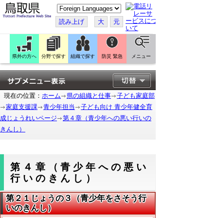
こ
の
ペ
読み上げ
大
元
ー
ジ
を
翻
訳
県外の方へ
分野で探す
組織で探す
防災 緊急
メニュー
す
る
現在の位置：
ホーム
県の組織と仕事
子ども家庭部
家庭支援課
青少年担当
子ども向け 青少年健全育
成じょうれいページ
第４章（青少年への悪い行いの
きんし）
第４章（青少年への悪い
行いのきんし）
第２１じょうの３（青少年をさそう行
いのきんし）