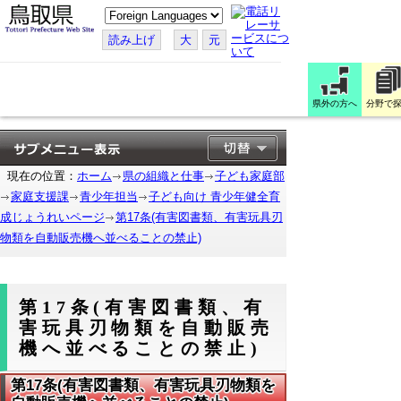
こ
の
ペ
読み上げ
大
元
ー
ジ
を
翻
訳
県外の方へ
分野で
す
る
現在の位置：
ホーム
県の組織と仕事
子ども家庭部
家庭支援課
青少年担当
子ども向け 青少年健全育
成じょうれいページ
第17条(有害図書類、有害玩具刃
物類を自動販売機へ並べることの禁止)
第17条(有害図書類、有
害玩具刃物類を自動販売
機へ並べることの禁止)
第17条(有害図書類、有害玩具刃物類を