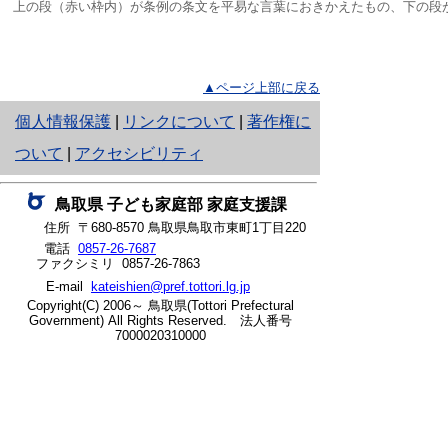
 上の段（赤い枠内）が条例の条文を平易な言葉におきかえたもの、下の段
▲ページ上部に戻る
と
個人情報保護
|
リンクについて
|
著作権に
り
ついて
|
アクセシビリティ
ネ
鳥取県 子ども家庭部 家庭支援課
ッ
住所 〒680-8570 鳥取県鳥取市東町1丁目220
ト
電話
0857-26-7687
ファクシミリ 0857-26-7863
へ
E-mail
kateishien@pref.tottori.lg.jp
Copyright(C) 2006～ 鳥取県(Tottori Prefectural
の
Government) All Rights Reserved. 法人番号
7000020310000