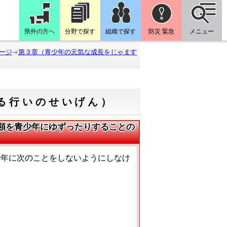
県外の方へ
分野で探す
組織で探す
防災 緊急
メニュー
ージ
第３章（青少年の元気な成長をじゃます
る行いのせいげん）
類を青少年にゆずったりすることの
年に次のことをしないようにしなけ