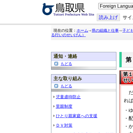
こ
の
ペ
ー
読み上げ
サイ
ジ
を
翻
現在の位置：
ホーム
県の組織と仕事
子ど
訳
る行いのせいげん）
す
る
通知・連絡
もどる
第１
主な取り組み
せい
もどる
だ
児童虐待防止
れ
里親制度
・
ひとり親家庭への支援
・
ＤＶ対策
・