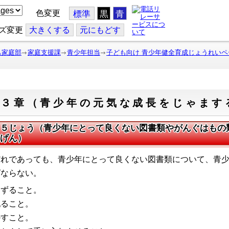
色変更
標準
黒
青
ズ変更
大
きくする
元
にもどす
も家庭部
家庭支援課
青少年担当
子ども向け 青少年健全育成じょうれいペ
第３章（青少年の元気な成長をじゃます
５じょう（青少年にとって良くない図書類やがんぐはもの
げん）
れであっても、青少年にとって良くない図書類について、青少
ばならない。
ゆずること。
配ること。
かすこと。