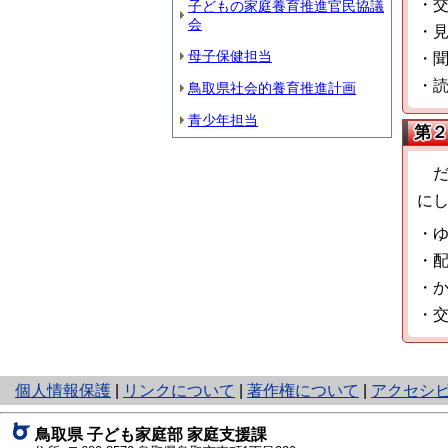
・
子どもの家庭養育推進官民協議
会
・
母子保健担当
・
・
鳥取県社会的養育推進計画
青少年担当
第２
だ
に
・
・
・
・
と
個人情報保護
|
リンクについて
|
著作権について
|
アクセシ
り
ネ
鳥取県 子ども家庭部 家庭支援課
ッ