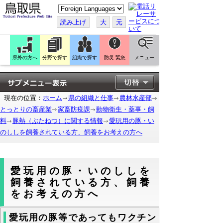
こ
の
ペ
読み上げ
大
元
ー
ジ
を
翻
訳
県外の方へ
分野で探す
組織で探す
防災 緊急
メニュー
す
る
現在の位置：
ホーム
県の組織と仕事
農林水産部
とっとりの畜産業
家畜防疫課
動物衛生・薬事・飼
料
豚熱（ぶたねつ）に関する情報
愛玩用の豚・い
のししを飼養されている方、飼養をお考えの方へ
愛玩用の豚・いのししを
飼養されている方、飼養
をお考えの方へ
愛玩用の豚等であってもワクチン