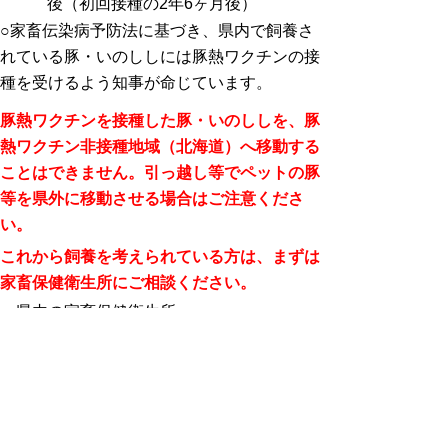
後（初回接種の2年6ヶ月後）
○家畜伝染病予防法に基づき、県内で飼養さ
れている豚・いのししには豚熱ワクチンの接
種を受けるよう知事が命じています。
豚熱ワクチンを接種した豚・いのししを、豚
熱ワクチン非接種地域（北海道）へ移動する
ことはできません。引っ越し等でペットの豚
等を県外に移動させる場合はご注意くださ
い。
これから飼養を考えられている方は、まずは
家畜保健衛生所にご相談ください。
＜県内の家畜保健衛生所＞
鳥取家畜保健衛生所（鳥取市国安
210） 0857‐53‐2240
倉吉家畜保健衛生所（倉吉市清谷町2-
132） 0858-26-3341
西部家畜保健衛生所（西伯郡伯耆町金屋
谷1540-17） 0859‐62‐0140