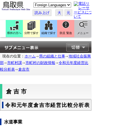
こ
の
ペ
読み上げ
大
元
ー
ジ
を
翻
訳
県外の方へ
分野で探す
組織で探す
防災 緊急
メニュー
す
る
現在の位置：
ホーム
県の組織と仕事
地域社会振興
部
市町村課
市町村の財政情報
令和元年度経営比
較分析表
倉吉市
倉吉市
令和元年度倉吉市経営比較分析表
水道事業