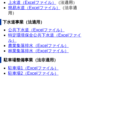
上水道（Excelファイル）
（法適用）
簡易水道（Excelファイル）
（法非適
用）
下水道事業（法適用）
公共下水道（Excelファイル）
特定環境保全公共下水道（Excelファイ
ル）
農業集落排水（Excelファイル）
林業集落排水（Excelファイル）
駐車場整備事業（法非適用）
駐車場1（Excelファイル）
駐車場2（Excelファイル）
▲ページ上部に戻る
と
個人情報保護
|
リンクについて
|
著作権に
り
ついて
|
アクセシビリティ