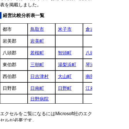
表を掲載しました。
経営比較分析表一覧
都市
鳥取市
米子市
倉吉市
岩美郡
岩美町
八頭郡
若桜町
智頭町
八頭町
東伯郡
三朝町
湯梨浜町
琴浦町
西伯郡
日吉津村
大山町
南部町
日野郡
日南町
日野町
江府町
日野病院
エクセルをご覧になるにはMicrosoft社のエク
セルが必要です。