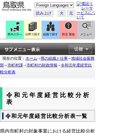
こ
の
ペ
読み上げ
大
元
ー
ジ
を
翻
訳
県外の方へ
分野で探す
組織で探す
防災 緊急
メニュー
す
る
現在の位置：
ホーム
県の組織と仕事
地域社会振興
部
市町村課
市町村の財政情報
令和元年度経営比
較分析表
令和元年度経営比較分析
表
令和元年度経営比較分析表一覧
県内市町村の対象事業における経営比較分析