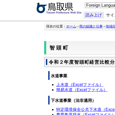
こ
の
ペ
ー
読み上げ
サイ
ジ
を
翻
現在の位置：
ホーム
県の組織と仕事
地域
訳
す
る
智頭町
令和２年度智頭町経営比較分
水道事業
上水道（Excelファイル）
簡易水道（Excelファイル）
下水道事業（法非適用）
特定環境保全公共下水道（Exce
農業集落排水（Excelファイル