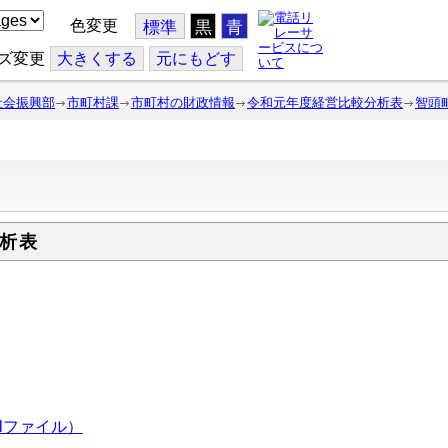
色変更
標準
黒
青
ズ変更
大
きくする
元
にもどす
社会振興部
市町村課
市町村の財政情報
令和元年度経営比較分析表
智頭
析表
lファイル）
）