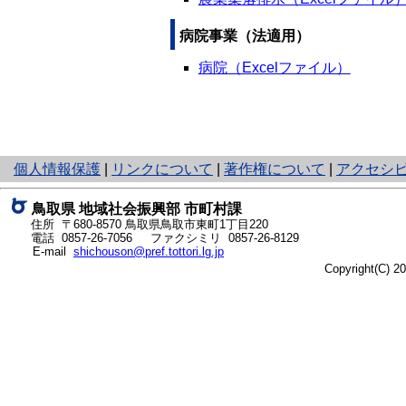
病院事業（法適用）
病院（Excelファイル）
と
個人情報保護
|
リンクについて
|
著作権について
|
アクセシ
り
ネ
鳥取県 地域社会振興部 市町村課
ッ
住所 〒680-8570
鳥取県鳥取市東町1丁目220
ト
電話
0857-26-7056
ファクシミリ 0857-26-8129
E-mail
shichouson@pref.tottori.lg.jp
へ
Copyright(C) 
の