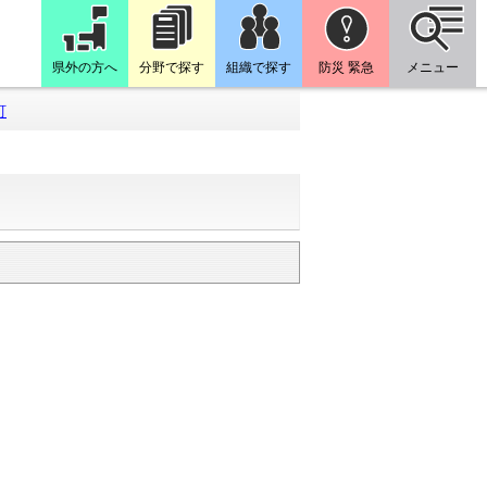
県外の方へ
分野で探す
組織で探す
防災 緊急
メニュー
町