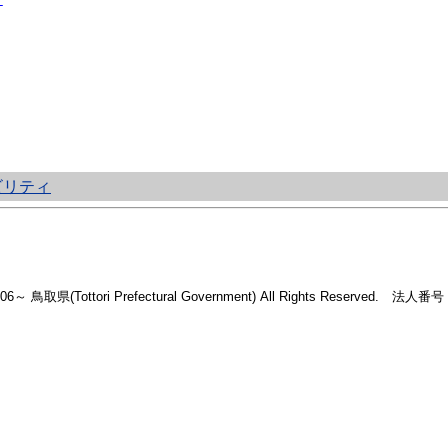
ビリティ
2006～ 鳥取県(Tottori Prefectural Government) All Rights Reserved. 法人番号