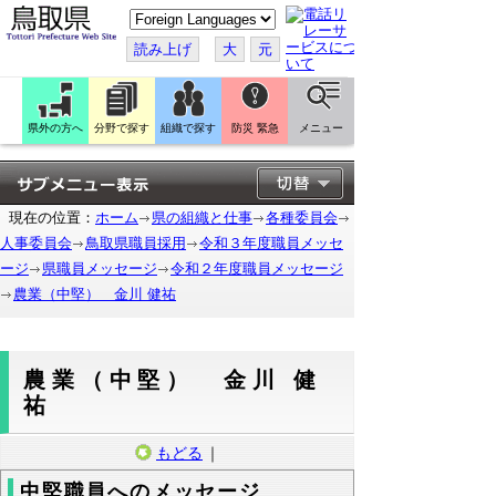
こ
の
ペ
読み上げ
大
元
ー
ジ
を
翻
訳
県外の方へ
分野で探す
組織で探す
防災 緊急
メニュー
す
る
現在の位置：
ホーム
県の組織と仕事
各種委員会
人事委員会
鳥取県職員採用
令和３年度職員メッセ
ージ
県職員メッセージ
令和２年度職員メッセージ
農業（中堅） 金川 健祐
農業（中堅） 金川 健
祐
もどる
｜
中堅職員へのメッセージ