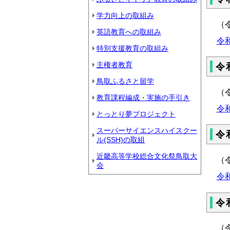
学力向上の取組み
（
英語教育への取組み
令
特別支援教育の取組み
主権者教育
令
鳥取ふるさと留学
（
教育課程編成・実施の手引き
令
とっとり夢プロジェクト
スーパーサイエンスハイスクー
令
ル(SSH)の取組
近畿高等学校総合文化祭鳥取大
（
会
令
令
（