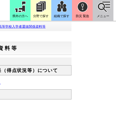
県外の方へ
分野で探す
組織で探す
防災 緊急
メニュー
高等学校入学者選抜関係資料等
資料等
果（得点状況等）について
況