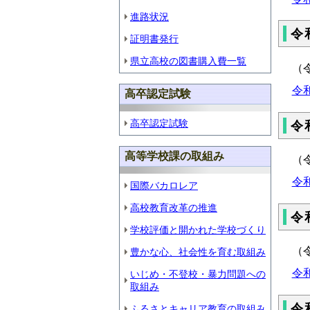
進路状況
令
証明書発行
県立高校の図書購入費一覧
（
令
高卒認定試験
高卒認定試験
令
高等学校課の取組み
（
令
国際バカロレア
高校教育改革の推進
令
学校評価と開かれた学校づくり
（
豊かな心、社会性を育む取組み
令
いじめ・不登校・暴力問題への
取組み
令
ふるさとキャリア教育の取組み