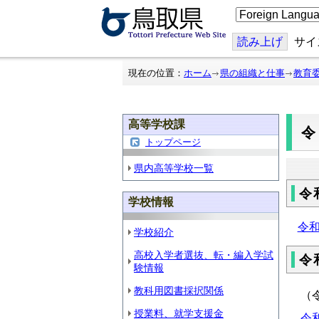
こ
の
ペ
ー
読み上げ
サイ
ジ
を
翻
現在の位置：
ホーム
県の組織と仕事
教育
訳
す
る
高等学校課
トップページ
県内高等学校一覧
令
学校情報
令
学校紹介
高校入学者選抜、転・編入学試
令
験情報
教科用図書採択関係
（
授業料、就学支援金
令和