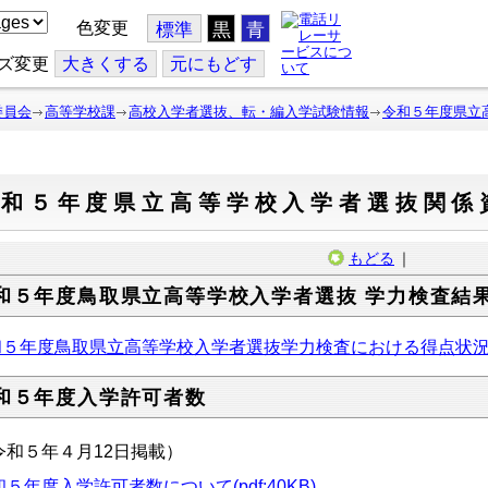
色変更
標準
黒
青
ズ変更
大
きくする
元
にもどす
委員会
高等学校課
高校入学者選抜、転・編入学試験情報
令和５年度県立
令和５年度県立高等学校入学者選抜関係
もどる
｜
和５年度鳥取県立高等学校入学者選抜 学力検査結
和５年度鳥取県立高等学校入学者選抜学力検査における得点状
和５年度入学許可者数
令和５年４月12日掲載）
５年度入学許可者数について(pdf:40KB)