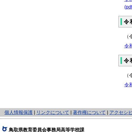
(pd
令
（
令
令
（
令
と
個人情報保護
|
リンクについて
|
著作権について
|
アクセシ
り
ネ
ッ
鳥取県教育委員会事務局高等学校課