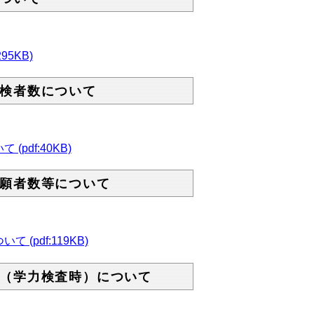
5KB)
検者数について
df:40KB)
願者数等について
pdf:119KB)
（学力検査時）について