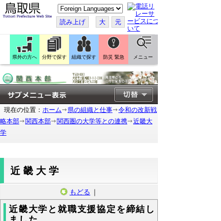
こ
の
ペ
読み上げ
大
元
ー
ジ
を
翻
訳
県外の方へ
分野で探す
組織で探す
防災 緊急
メニュー
す
る
現在の位置：
ホーム
県の組織と仕事
令和の改新戦
略本部
関西本部
関西圏の大学等との連携
近畿大
学
近畿大学
もどる
｜
近畿大学と就職支援協定を締結し
ました