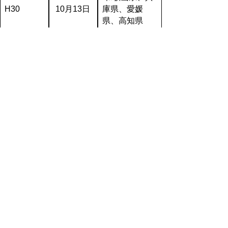
H30
10月13日
庫県、愛媛
県、高知県
和歌山県、高
H29
9月30日
知県
【参考】近畿大学
近畿大学（外部サイト）
▲ページ上部に戻る
と
個人情報保護
|
リンクについて
|
著作権に
り
ついて
|
アクセシビリティ
ネ
ッ
鳥取県
令和の改新戦略本部 政策戦略
局
関西本部
ト
住所 〒530-0001