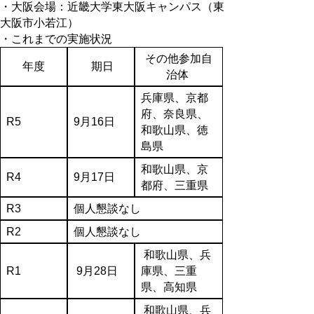
・大阪会場：近畿大学東大阪キャンパス（東
大阪市小若江）
・これまでの実施状況
その他参加自
年度
期日
治体
兵庫県、京都
府、奈良県、
R5
9月16日
和歌山県、徳
島県
和歌山県、京
R4
9月17日
都府、三重県
R3
個人懇談なし
R2
個人懇談なし
和歌山県、兵
R1
9月28日
庫県、三重
県、高知県
和歌山県、兵