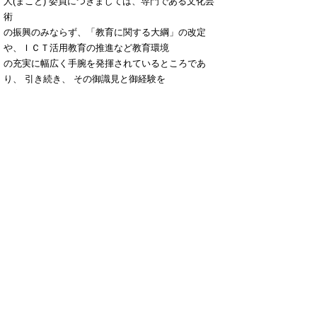
人(まこと) 委員につきましては、専門である文化芸
術
の振興のみならず、「教育に関する大綱」の改定
や、ＩＣＴ活用教育の推進など教育環境
の充実に幅広く手腕を発揮されているところであ
り、 引き続き、 その御識見と御経験を
教育行政に活かしていただきたいと考え、再任しよ
うとするものであります。
よろしく御審議のほど、お願い申し上げます。
▲ページ上部に戻る
と
個人情報保護
|
リンクについて
|
著作権に
り
ついて
|
アクセシビリティ
ネ
鳥取県
令和の改新戦略本部
財政課
ッ
住所 〒680-8570
ト
鳥取県鳥取市東町1丁目220
電話
0857-26-7043
へ