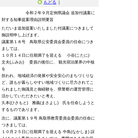
もどる
｜
令和２年９月定例県議会 追加付議案に
対する知事提案理由説明要旨
ただいま追加提案いたしました付議案につきまして
御説明申し上げます。
議案第１８号 鳥取県公安委員会委員の任命につき
ましては、
１０月１４日に任期満了を迎える 小谷(こたに)
文夫(ふみお) 委員の後任に、 観光宿泊業界の中核
を
担われ、地域経済の発展や安全安心のまちづくりな
ど、誰もが暮らしやすい地域づくりに尽力されてこ
られました御識見と御経験を、県警察の運営管理に
活かしていただきたいと考え、
久本(ひさもと) 雅義(まさよし) 氏を任命しようと
するものであります。
次に、議案第１９号 鳥取県教育委員会委員の任命に
つきましては、
１０月２５日に任期満了を迎える 中島(なかしま) 諒