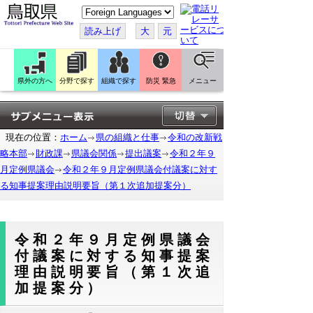
こ
の
ペ
読み上げ
大
元
ー
ジ
を
翻
訳
県外の方へ
分野で探す
組織で探す
防災 緊急
メニュー
す
る
現在の位置：
ホーム
県の組織と仕事
令和の改新戦
略本部
財政課
県議会関係
提出議案
令和２年９
月定例県議会
令和２年９月定例県議会付議案に対す
る知事提案理由説明要旨（第１次追加提案分）
令和２年９月定例県議会
付議案に対する知事提案
理由説明要旨（第１次追
加提案分）