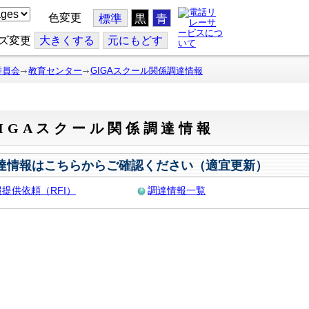
色変更
標準
黒
青
ズ変更
大
きくする
元
にもどす
委員会
教育センター
GIGAスクール関係調達情報
IGAスクール関係調達情報
達情報はこちらからご確認ください（適宜更新）
提供依頼（RFI）
調達情報一覧