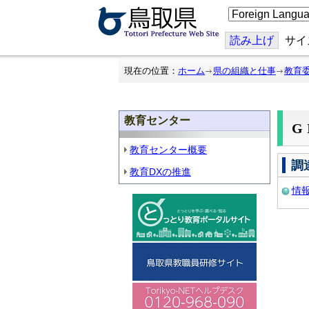
こ
の
ペ
ー
読み上げ
サイ
ジ
を
翻
現在の位置：
ホーム
県の組織と仕事
教育
訳
す
る
教育センター
G
教育センター概要
調
教育DXの推進
情報