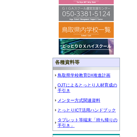
各種資料等
鳥取県学校教育DX推進計画
OJTによるとっとり人材育成の
手引き
メンター方式関連資料
とっとりICT活用ハンドブック
タブレット等端末「持ち帰りの
手引き」