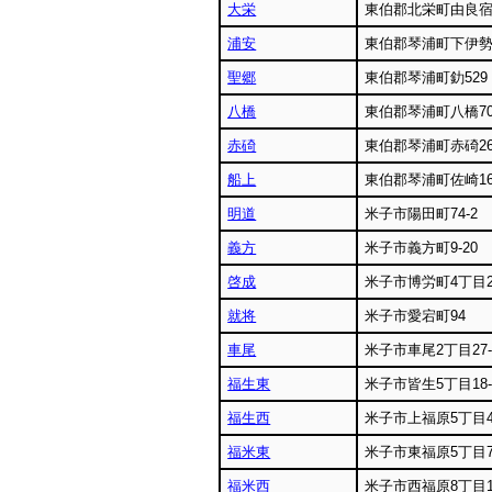
大栄
東伯郡北栄町由良宿2
浦安
東伯郡琴浦町下伊勢5
聖郷
東伯郡琴浦町釛529
八橋
東伯郡琴浦町八橋70
赤碕
東伯郡琴浦町赤碕26
船上
東伯郡琴浦町佐崎1
明道
米子市陽田町74-2
義方
米子市義方町9-20
啓成
米子市博労町4丁目2
就将
米子市愛宕町94
車尾
米子市車尾2丁目27-
福生東
米子市皆生5丁目18-
福生西
米子市上福原5丁目4
福米東
米子市東福原5丁目7
福米西
米子市西福原8丁目16