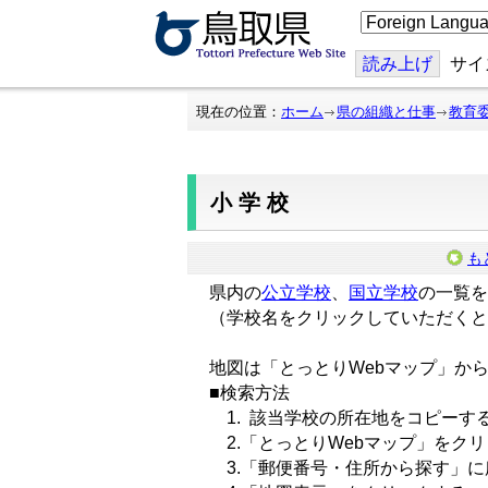
こ
の
ペ
ー
読み上げ
サイ
ジ
を
翻
現在の位置：
ホーム
県の組織と仕事
教育
訳
す
る
小学校
も
県内の
公立学校
、
国立学校
の一覧を
（学校名をクリックしていただくと
地図は「とっとりWebマップ」か
■検索方法
1. 該当学校の所在地をコピーす
2.「とっとりWebマップ」をク
3.「郵便番号・住所から探す」に