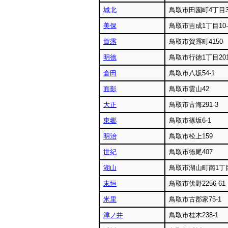
城北
鳥取市田園町4丁目3
美保
鳥取市吉成1丁目10-
賀露
鳥取市賀露町4150
明徳
鳥取市行徳1丁目201
倉田
鳥取市八坂54-1
面影
鳥取市雲山42
大正
鳥取市古海291-3
東郷
鳥取市篠坂6-1
明治
鳥取市松上159
世紀
鳥取市徳尾407
湖山
鳥取市湖山町南1丁目
末恒
鳥取市伏野2256-61
米里
鳥取市古郡家75-1
津ノ井
鳥取市桂木238-1