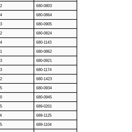
82
680-0803
54
680-0864
93
680-0905
62
680-0824
84
680-1143
61
680-0862
43
680-0921
83
680-1174
82
680-1423
45
680-0934
30
680-0945
75
689-0201
4
689-1125
85
689-1104