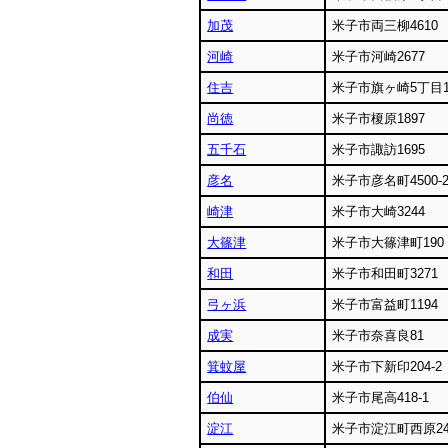
加茂
米子市両三柳4610
河崎
米子市河崎2677
住吉
米子市旗ヶ崎5丁目17
尚徳
米子市榎原1897
五千石
米子市諏訪1695
彦名
米子市彦名町4500-
崎津
米子市大崎3244
大篠津
米子市大篠津町190
和田
米子市和田町3271
弓ヶ浜
米子市富益町1194
成実
米子市奈喜良81
箕蚊屋
米子市下新印204-2
伯仙
米子市尾高418-1
淀江
米子市淀江町西原244