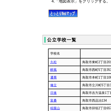
4.「地図表示」をクリックする。
公立学校一覧
学校名
久松
鳥取市東町2丁目20
醇風
鳥取市西町5丁目35
遷喬
鳥取市本町1丁目108
修立
鳥取市立川町5丁目3
日進
鳥取市吉方温泉1丁目
富桑
鳥取市西品治134
稲葉山
鳥取市卯垣2丁目65