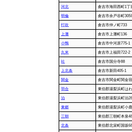
河北
倉吉市海田西町1丁目
明倫
倉吉市余戸谷町305
打吹
倉吉市仲ノ町733
上灘
倉吉市上灘町136
小鴨
倉吉市中河原775-1
久米
倉吉市上福田722-2
社
倉吉市国分寺88
上北条
倉吉市新田405-1
関金
倉吉市関金町関金宿6
羽合
東伯郡湯梨浜町はわ
泊
東伯郡湯梨浜町泊28
東郷
東伯郡湯梨浜町小鹿
三朝
東伯郡三朝町本泉48
北条
東伯郡北栄町国坂68