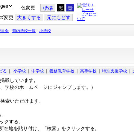
色変更
標準
黒
青
ズ変更
大
きくする
元
にもどす
委員会
県内学校一覧
小学校
どる
｜
小学校
｜
中学校
｜
義務教育学校
｜
高等学校
｜
特別支援学校
｜
掲載しています。
、学校のホームページにジャンプします。）
ら検索いただけます。
る。
リックする。
所在地を貼り付け、「検索」をクリックする。