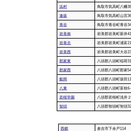
浜村
鳥取市気高町八幡382
逢坂
鳥取市気高町山宮369
青谷
鳥取市青谷町青谷34
岩美南
岩美郡岩美町新井419
岩美北
岩美郡岩美町浦富21
岩美西
岩美郡岩美町大谷23
郡家東
八頭郡八頭町稲荷31
郡家西
八頭郡八頭町郡家54
船岡
八頭郡八頭町坂田1
八東
八頭郡八頭町富枝6-
若桜学園
八頭郡若桜町浅井
智頭
八頭郡智頭町智頭32
西郷
倉吉市下余戸114