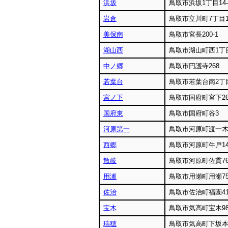
浜坂
鳥取市浜坂1丁目14-
岩倉
鳥取市立川町7丁目1
美保南
鳥取市宮長200-1
湖山西
鳥取市湖山町西1丁目
中ノ郷
鳥取市円護寺268
若葉台
鳥取市若葉台南2丁目
宮ノ下
鳥取市国府町宮下2
国府東
鳥取市国府町谷3
河原第一
鳥取市河原町渡一木1
西郷
鳥取市河原町牛戸14
散岐
鳥取市河原町佐貫761
用瀬
鳥取市用瀬町用瀬75
佐治
鳥取市佐治町福園4
宝木
鳥取市気高町宝木98
瑞穂
鳥取市気高町下坂本