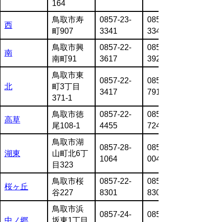
164
鳥取市寿
0857-23-
0857-23-
西
町907
3341
3342
鳥取市興
0857-22-
0857-24-
南
南町91
3617
3925
鳥取市東
0857-22-
0857-22-
北
町3丁目
3417
7917
371-1
鳥取市徳
0857-22-
0857-23-
高草
尾108-1
4455
7240
鳥取市湖
0857-28-
0857-28-
湖東
山町北6丁
1064
0041
目323
鳥取市桜
0857-22-
0857-22-
桜ヶ丘
谷227
8301
8302
鳥取市浜
0857-24-
0857-24-
中ノ郷
坂東1丁目