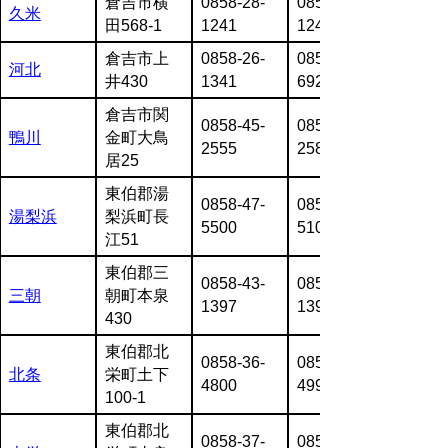
倉吉市横
0858-28-
0858-28-
久米
田568-1
1241
1242
倉吉市上
0858-26-
0858-26-
河北
井430
1341
6922
倉吉市関
0858-45-
0858-45-
鴨川
金町大鳥
2555
2589
居25
東伯郡湯
0858-47-
0858-47-
湯梨浜
梨浜町長
5500
5100
江51
東伯郡三
0858-43-
0858-43-
三朝
朝町本泉
1397
1396
430
東伯郡北
0858-36-
0858-36-
北条
栄町土下
4800
4995
100-1
東伯郡北
0858-37-
0858-37-