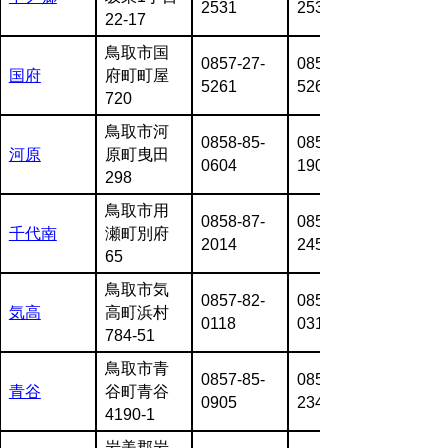
2531
2532
22-17
鳥取市国
0857-27-
0857-27-
国府
府町町屋
5261
5262
720
鳥取市河
0858-85-
0858-85-
河原
原町曳田
0604
1909
298
鳥取市用
0858-87-
0858-87-
千代南
瀬町別府
2014
2458
65
鳥取市気
0857-82-
0857-82-
気高
高町浜村
0118
0312
784-51
鳥取市青
0857-85-
0857-85-
青谷
谷町青谷
0905
2347
4190-1
岩美郡岩