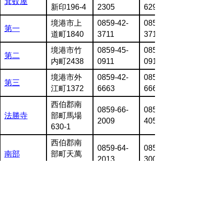
箕蚊屋
新印196-4
2305
6292
境港市上
0859-42-
0859-42-
第一
道町1840
3711
3712
境港市竹
0859-45-
0859-45-
第二
内町2438
0911
0912
境港市外
0859-42-
0859-42-
第三
江町1372
6663
6664
西伯郡南
0859-66-
0859-66-
法勝寺
部町馬場
2009
4051
630-1
西伯郡南
0859-64-
0859-48-
南部
部町天萬
2013
3006
583
西伯郡伯
0859-68-
0859-39-
岸本
耆町吉長
2260
8027
90-1