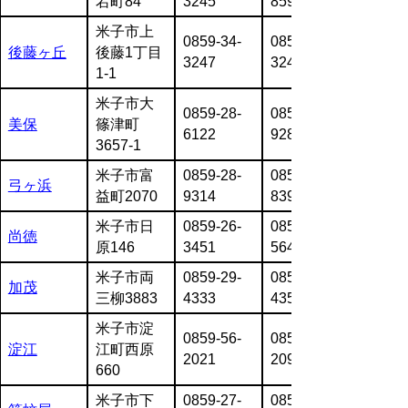
宕町84
3245
8599
米子市上
0859-34-
0859-34-
後藤ヶ丘
後藤1丁目
3247
3248
1-1
米子市大
0859-28-
0859-28-
美保
篠津町
6122
9286
3657-1
米子市富
0859-28-
0859-28-
弓ヶ浜
益町2070
9314
8394
米子市日
0859-26-
0859-26-
尚徳
原146
3451
5643
米子市両
0859-29-
0859-29-
加茂
三柳3883
4333
4356
米子市淀
0859-56-
0859-56-
淀江
江町西原
2021
2096
660
米子市下
0859-27-
0859-27-