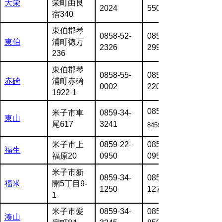
大栄
栄町由良
2024
5509
宿340
東伯郡琴
0858-52-
0858-52-
東伯
浦町徳万
2326
2999
236
東伯郡琴
0858-55-
0858-55-
赤碕
浦町赤碕
0002
2202
1922-1
0859-35
米子市車
0859-34-
東山
尾617
3241
8459
米子市上
0859-22-
0859-22-
福生
福原20
0950
0953
米子市新
0859-34-
0859-34-
福米
開5丁目9-
1250
1270
1
米子市愛
0859-34-
0859-35-
湊山