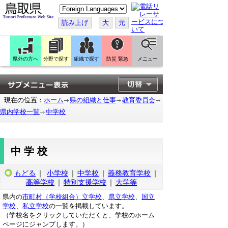
こ
の
ペ
読み上げ
大
元
ー
ジ
を
翻
訳
県外の方へ
分野で探す
組織で探す
防災 緊急
メニュー
す
る
現在の位置：
ホーム
県の組織と仕事
教育委員会
県内学校一覧
中学校
中学校
もどる
｜
小学校
｜
中学校
｜
義務教育学校
｜
高等学校
｜
特別支援学校
｜
大学等
県内の
市町村（学校組合）立学校
、
県立学校
、
国立
学校
、
私立学校
の一覧を掲載しています。
（学校名をクリックしていただくと、学校のホーム
ページにジャンプします。）