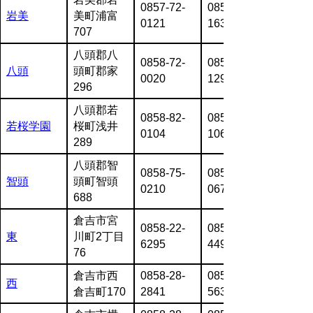
0857-72-
0857-73-
岩美
美町浦富
0121
1633
707
八頭郡八
0858-72-
0858-72-
八頭
頭町郡家
0020
1293
296
八頭郡若
0858-82-
0858-82-
若桜学園
桜町浅井
0104
1060
289
八頭郡智
0858-75-
0858-75-
智頭
頭町智頭
0210
0670
688
倉吉市宮
0858-22-
0858-23-
東
川町2丁目
6295
4498
76
倉吉市西
0858-28-
0858-28-
西
倉吉町170
2841
5630