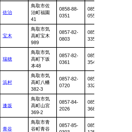
鳥取市佐
0858-88-
0858-88-
佐治
治町福園
0351
0550
41
鳥取市気
0857-82-
0857-82-
宝木
高町宝木
0803
3351
989
鳥取市気
0857-82-
0857-82-
瑞穂
高町下坂
0361
3548
本48
鳥取市気
0857-82-
0857-82-
浜村
高町八幡
0720
3327
382-3
鳥取市気
0857-84-
0857-84-
逢坂
高町山宮
2026
3686
369-2
鳥取市青
0857-85-
0857-85-
青谷
谷町青谷