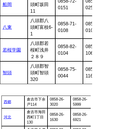
0858-72-
0858-72-
船岡
頭町坂田
0151
0255
11
八頭郡八
0858-71-
0858-71-
八東
頭町富枝6-
0108
0107
1
八頭郡若
0858-82-
0858-82-
若桜学園
桜町浅井
0104
1060
２８９
八頭郡智
0858-75-
0858-75-
智頭
頭町智頭
0044
1168
320
倉吉市下余
0858-26-
0858-26-
西郷
戸114
3020
5999
倉吉市海田
0858-26-
0858-26-
河北
西町1丁目
1630
6921
130