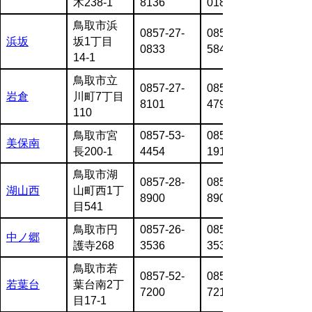
木238-1
8136
0185
鳥取市浜
0857-27-
0857-21-
浜坂
坂1丁目
0833
5844
14-1
鳥取市立
0857-27-
0857-27-
岩倉
川町7丁目
8101
4799
110
鳥取市宮
0857-53-
0857-53-
美保南
長200-1
4454
1911
鳥取市湖
0857-28-
0857-28-
湖山西
山町西1丁
8900
8901
目541
鳥取市円
0857-26-
0857-26-
中ノ郷
護寺268
3536
3537
鳥取市若
0857-52-
0857-52-
若葉台
葉台南2丁
7200
7210
目17-1