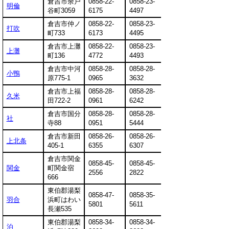
倉吉市余戸
0858-22-
0858-23-
明倫
谷町3059
6175
4497
倉吉市仲ノ
0858-22-
0858-23-
打吹
町733
6173
4495
倉吉市上灘
0858-22-
0858-23-
上灘
町136
4772
4493
倉吉市中河
0858-28-
0858-28-
小鴨
原775-1
0965
3632
倉吉市上福
0858-28-
0858-28-
久米
田722-2
0961
6242
倉吉市国分
0858-28-
0858-28-
社
寺88
0951
5444
倉吉市新田
0858-26-
0858-26-
上北条
405-1
6355
6307
倉吉市関金
0858-45-
0858-45-
関金
町関金宿
2556
2822
666
東伯郡湯梨
0858-47-
0858-35-
羽合
浜町はわい
5801
5611
長瀬535
東伯郡湯梨
0858-34-
0858-34-
泊