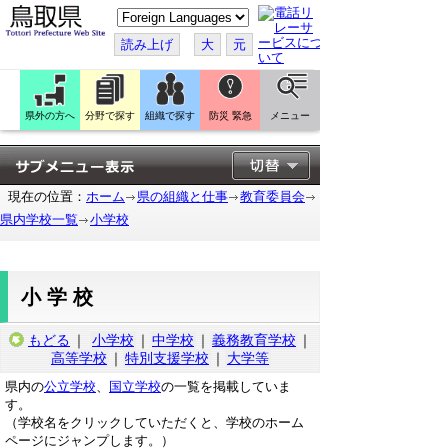
こ
の
ペ
読み上げ
大
元
ー
ジ
を
翻
訳
県外の方へ
分野で探す
組織で探す
防災 緊急
メニュー
す
る
現在の位置：
ホーム
県の組織と仕事
教育委員会
県内学校一覧
小学校
小学校
もどる
｜
小学校
｜
中学校
｜
義務教育学校
｜
高等学校
｜
特別支援学校
｜
大学等
県内の
公立学校
、
国立学校
の一覧を掲載していま
す。
（学校名をクリックしていただくと、学校のホーム
ページにジャンプします。）