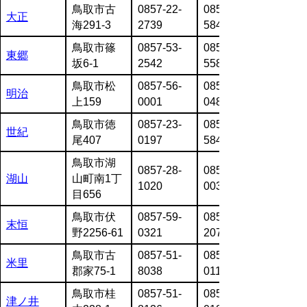
鳥取市古
0857-22-
0857-21-
大正
海291-3
2739
5843
鳥取市篠
0857-53-
0857-53-
東郷
坂6-1
2542
5583
鳥取市松
0857-56-
0857-56-
明治
上159
0001
0482
鳥取市徳
0857-23-
0857-21-
世紀
尾407
0197
5845
鳥取市湖
0857-28-
0857-28-
湖山
山町南1丁
1020
0030
目656
鳥取市伏
0857-59-
0857-59-
末恒
野2256-61
0321
2075
鳥取市古
0857-51-
0857-53-
米里
郡家75-1
8038
0114
鳥取市桂
0857-51-
0857-53-
津ノ井