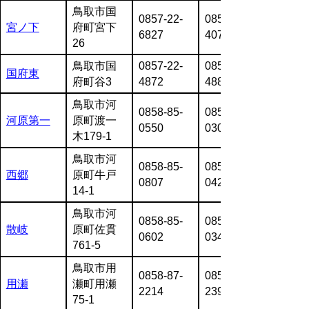
鳥取市国
0857-22-
0857-22-
宮ノ下
府町宮下
6827
4074
26
鳥取市国
0857-22-
0857-22-
国府東
府町谷3
4872
4883
鳥取市河
0858-85-
0858-85-
河原第一
原町渡一
0550
0301
木179-1
鳥取市河
0858-85-
0858-85-
西郷
原町牛戸
0807
0426
14-1
鳥取市河
0858-85-
0858-85-
散岐
原町佐貫
0602
0347
761-5
鳥取市用
0858-87-
0858-87-
用瀬
瀬町用瀬
2214
2395
75-1