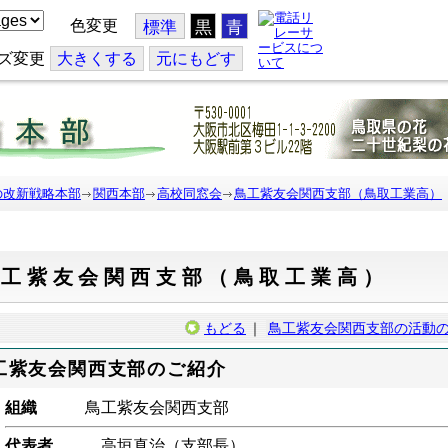
色変更
標準
黒
青
ズ変更
大
きくする
元
にもどす
の改新戦略本部
関西本部
高校同窓会
鳥工紫友会関西支部（鳥取工業高）
鳥工紫友会関西支部（鳥取工業高）
もどる
｜
鳥工紫友会関西支部の活動
工紫友会関西支部のご紹介
組織
鳥工紫友会関西支部
代表者
高垣真治（支部長）