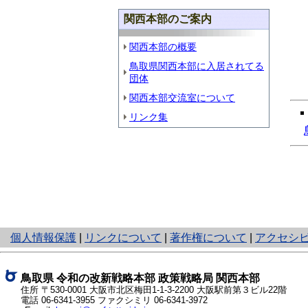
関西本部のご案内
関西本部の概要
鳥取県関西本部に入居されてる
団体
関西本部交流室について
リンク集
と
個人情報保護
|
リンクについて
|
著作権について
|
アクセシ
り
ネ
ッ
鳥取県
令和の改新戦略本部 政策戦略局
関西本部
ト
住所 〒530-0001
大阪市北区梅田1-1-3-2200
大阪駅前第３ビル22階
電話
06-6341-3955
ファクシミリ 06-6341-3972
へ