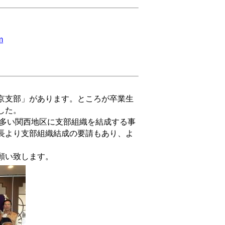
m
京支部」があります。ところが卒業生
した。
の多い関西地区に支部組織を結成する事
長より支部組織結成の要請もあり、よ
願い致します。