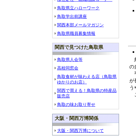
鳥取県立ハローワーク
鳥取学出前講座
関西本部メールマガジン
副
鳥取県職員募集情報
ア
関西で見つけた鳥取県
鳥
鳥取県人会等
の
高校同窓会
平
鳥取食材が味わえる店（鳥取県
が
ゆかりのお店）
う
関西で買える！鳥取県の特産品
こ
販売店
鳥取の味お取り寄せ
大阪・関西万博関係
大阪・関西万博について