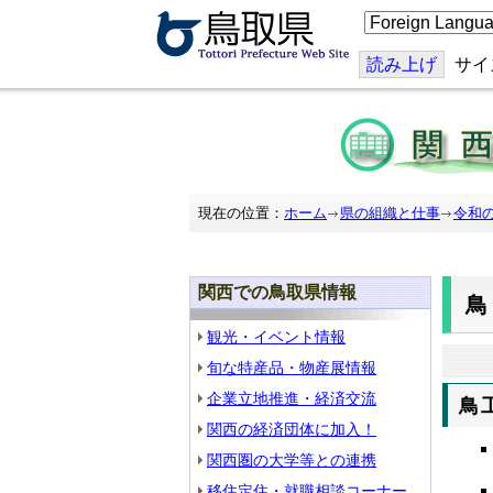
こ
の
ペ
ー
読み上げ
サイ
ジ
を
翻
訳
す
る
現在の位置：
ホーム
県の組織と仕事
令和
関西での鳥取県情報
観光・イベント情報
旬な特産品・物産展情報
企業立地推進・経済交流
鳥
関西の経済団体に加入！
関西圏の大学等との連携
移住定住・就職相談コーナー