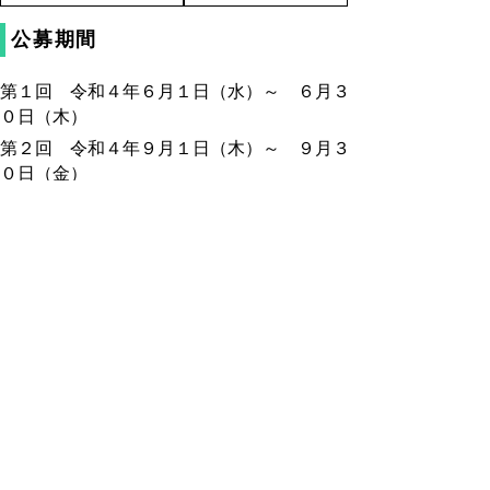
公募期間
第１回 令和４年６月１日（水）～ ６月３
０日（木）
第２回 令和４年９月１日（木）～ ９月３
０日（金）
第３回 令和４年１２月１日（木）～ １２
月２８日（水）
第４回 令和５年２月１日（水）～ ２月２
８日（火）
締切については各商工団体にご確認くださ
い。
補助金の申請に先立ち事業認定が必要です。
申込・相談窓口
商工団体において補助金交付の手続きを行