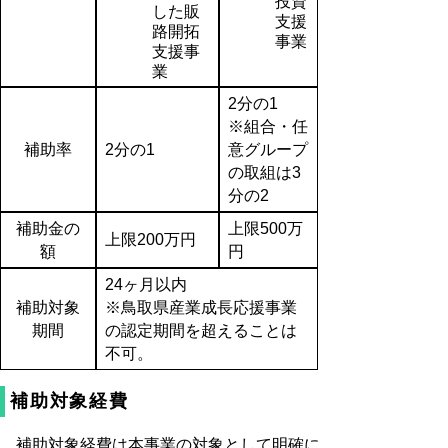
投資
した販
支援
路開拓
事業
支援事
業
2分の1
※組合・任
補助率
2分の1
意グループ
の取組は3
分の2
補助金の
上限500万
上限200万円
額
円
24ヶ月以内
補助対象
※鳥取県産業成長応援事業
期間
の認定期間を超えることは
不可。
補助対象経費
補助対象経費は本事業の対象として明確に