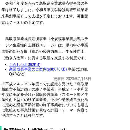
令和４年度をもって鳥取県産業成長応援事業の募
集は終了しました。令和５年度以降は鳥取県産業未
来共創事業として支援を予定しております。募集開
始は７～８月の予定です。
鳥取県産業成長応援事業〈小規模事業者挑戦ステ
ージ／生産性向上挑戦ステージ〉は、県内中小事業
者等の新たな取り組みや経営力向上、生産性向上
（働き方改革）に資する取組を支援する制度です。
ちらし(pdf:362KB)
産業成⻑事業のご案内(pdf:676KB)
事業の詳細、
Q&Aなど
更新日:2023年7月13日
※平成２４～２６年度までに認定を受けた「鳥取県
版経営革新計画」の終了事業者、平成２７～令和元
年度に認定を受けた県版経営革新〈スタート型／生
産性向上型〉の終了事業者、中小企業等経営強化法
に定める経営革新計画の終了事業者についても過去
に取組んだ事業計画と異なる計画・テーマ・内容で
申請することは可能です。