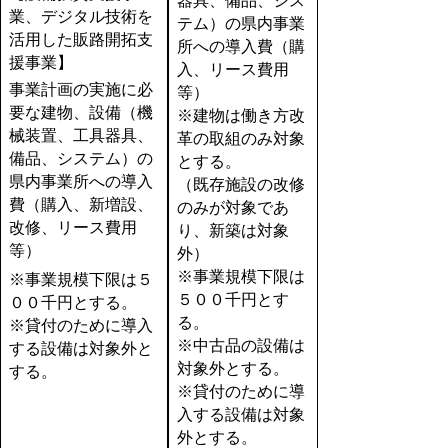
器具、備品、シス
業、デジタル技術を
テム）の県内事業
活用した販路開拓支
所への導入費（購
援事業】
入、リース費用
事業計画の実施に必
等）
要な建物、設備（機
※建物は働き方改
械装置、工具器具、
革の取組のみ対象
備品、システム）の
とする。
県内事業所への導入
（既存施設の改修
費（購入、新増設、
のみが対象であ
改修、リース費用
り、新築は対象
等）
外）
※事業規模下限は
※事業規模下限は５
５００千円とす
００千円とする。
る。
※貸付のために導入
※中古品の設備は
する設備は対象外と
対象外とする。
する。
※貸付のために導
入する設備は対象
外とする。