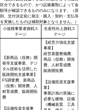
区分できるもので、かつ証拠書類によって金
額等が確認できるもののみになります。（原
則、交付決定前に発注・購入・契約・支払等
を実施したものは補助対象となりません。）
小規模事業者挑戦ス
生産性向上挑戦ス
テージ
テージ
【経営力強化支援
事業】
経営基盤整備費、
【新商品（役務）開
商品（役務）開発
発等支援事業、デジ
費、人材育成費、
タル技術を活用した
販路開拓費
販路開拓支援事業】
FS調査費、新商品
【設備投資支援事
（役務）開発費、人
業】
材育成費、販路開拓
事業計画の実施に
費
必要な建物、設備
（機械装置、工具
【設備投資支援事