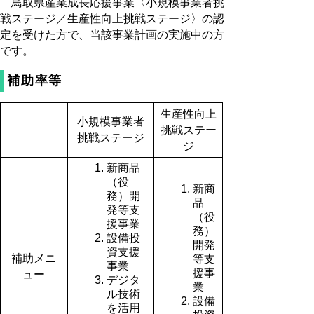
鳥取県産業
成長応援事業
〈小規模事業者挑
戦ステージ／生産性向上挑戦ステージ〉の認
定を受けた方で、当該事業計画の実施中の方
です。
補助率等
生産性向上
小規模事業者
挑戦ステー
挑戦ステージ
ジ
新商品
（役
新商
務）開
品
発等支
（役
援事業
務）
設備投
開発
資支援
補助メニ
等支
事業
援事
ュー
デジタ
業
ル技術
設備
を活用