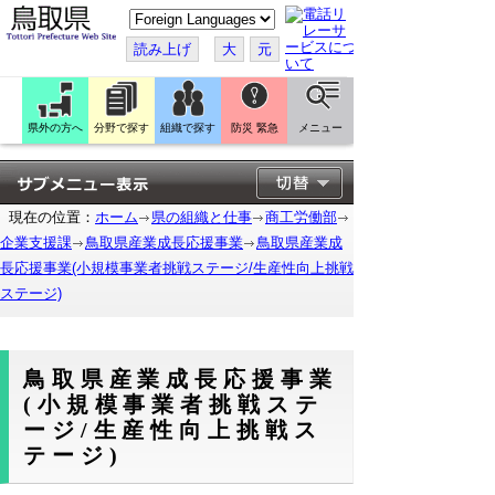
こ
の
ペ
読み上げ
大
元
ー
ジ
を
翻
訳
県外の方へ
分野で探す
組織で探す
防災 緊急
メニュー
す
る
現在の位置：
ホーム
県の組織と仕事
商工労働部
企業支援課
鳥取県産業成長応援事業
鳥取県産業成
長応援事業(小規模事業者挑戦ステージ/生産性向上挑戦
ステージ)
鳥取県産業成長応援事業
(小規模事業者挑戦ステ
ージ/生産性向上挑戦ス
テージ)