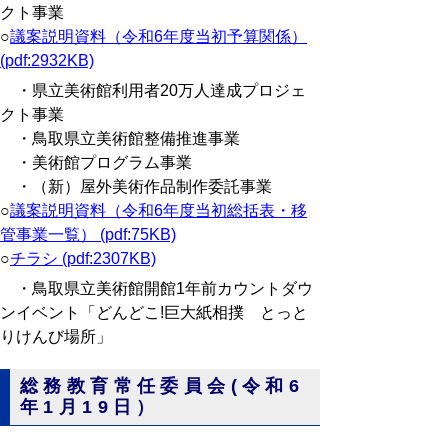
クト事業
○
議案説明資料（令和6年度当初予算関係）
(pdf:2932KB)
・県立美術館利用者20万人達成プロジェ
クト事業
・鳥取県立美術館整備推進事業
・美術館プログラム事業
・（新）屋外美術作品制作委託事業
○
議案説明資料（令和6年度当初総括表・移
管事業一覧） (pdf:75KB)
○
チラシ (pdf:2307KB)
・鳥取県立美術館開館1年前カウントダウ
ンイベント「どんどこ!巨大紙相撲 とっと
りけんび場所」
総務教育常任委員会(令和6
年1月19日）