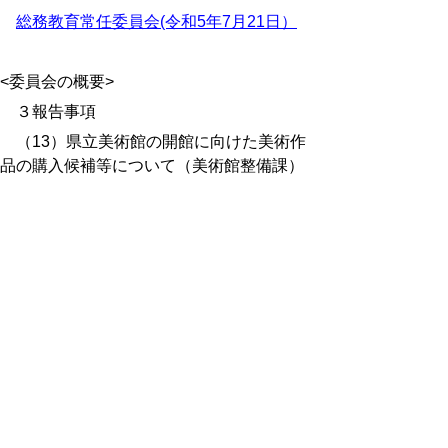
総務教育常任委員会(令和5年7月21日）
<委員会の概要>
３報告事項
（13）県立美術館の開館に向けた美術作
品の購入候補等について（美術館整備課）
＜資料＞
【教育委員会】
○
報告事項 (pdf:4615KB)
総務教育常任委員会(令和5
年６月28日)
令和５年６月28日開催の総務教育常任委員
会に、次のとおり報告しました。