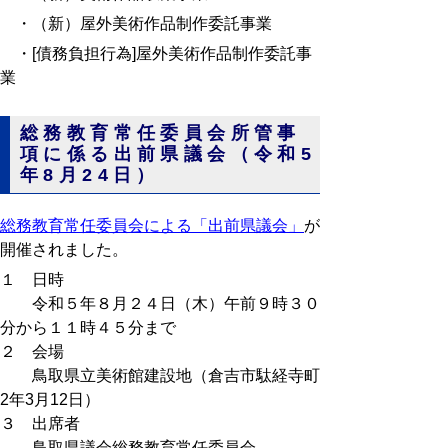
・（新）屋外美術作品制作委託事業
・[債務負担行為]屋外美術作品制作委託事
業
総務教育常任委員会所管事
項に係る出前県議会（令和5
年8月24日）
総務教育常任委員会による「出前県議会」
が
開催されました。
１ 日時
令和５年８月２４日（木）午前９時３０
分から１１時４５分まで
２ 会場
鳥取県立美術館建設地（倉吉市駄経寺町
2年3月12日）
３ 出席者
鳥取県議会総務教育常任委員会