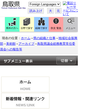
こ
の
ペ
読み上げ
大
元
ー
ジ
を
翻
訳
県外の方へ
分野で探す
組織で探す
防災 緊急
メニュー
す
る
現在の位置：
ホーム
県の組織と仕事
地域社会振興
部
美術館
アーカイブ
鳥取県議会総務教育常任委
員会への報告等