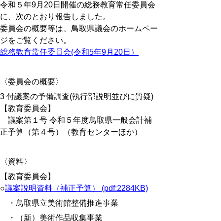
令和５年9月20日開催の総務教育常任委員会
に、次のとおり報告しました。
委員会の概要等は、鳥取県議会のホームペー
ジをご覧ください。
総務教育常任委員会(令和5年9月20日）
〈委員会の概要〉
3 付議案の予備調査(執行部説明並びに質疑)
【教育委員会】
議案第１号 令和５年度鳥取県一般会計補
正予算（第４号）（教育センターほか）
〈資料〉
【教育委員会】
○
議案説明資料（補正予算） (pdf:2284KB)
・鳥取県立美術館整備推進事業
・（新）美術作品収集事業