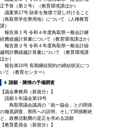
正予算（第２号）（教育環境課ほか）
議案第17号 財産を無償で貸し付けること
（鳥取県学生寮用地）について （人権教育
課）
報告第１号 令和４年度鳥取県一般会計継
続費繰越計算書について（教育環境課ほか）
報告第２号 令和４年度鳥取県一般会計繰
越明許費繰越計算書について （教育環境課
ほか）
報告第10号 長期継続契約の締結状況につ
いて （教育センター）
４ 請願・陳情の予備調査
【議会事務局（新規分）】
請願５年議会第19号
鳥取県議会議員の「統一協会」との関係
の徹底調査、県民への説明、そして関係断絶
と、政務活動費の是正を求める請願
【教育委員会（新規分）】