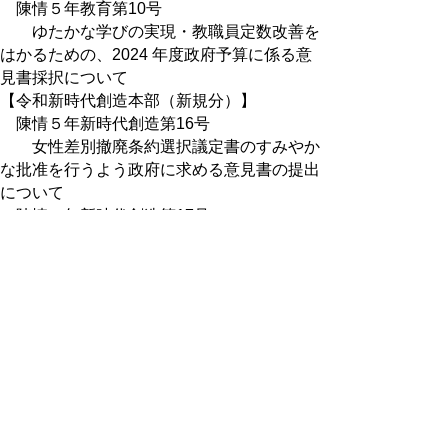
陳情５年教育第10号
ゆたかな学びの実現・教職員定数改善を
はかるための、2024 年度政府予算に係る意
見書採択について
【令和新時代創造本部（新規分）】
陳情５年新時代創造第16号
女性差別撤廃条約選択議定書のすみやか
な批准を行うよう政府に求める意見書の提出
について
陳情５年新時代創造第17号
一日も早く選択的夫婦別姓の導入をする
よう政府及び国会に求める意見書の提出につ
いて
【総務部（新規分）】
陳情５年総務第18号
マイナンバーカードに係る意見書の提出
について
５ 報告事項
【総務部】