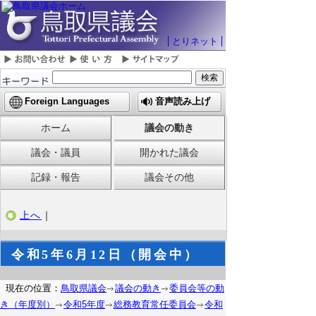
とりネット
Foreign Languages
音声読み上げ
ホーム
議会の動き
議会・議員
開かれた議会
記録・報告
議会その他
上へ
｜
令和5年6月12日（開会中）
現在の位置：
鳥取県議会
議会の動き
委員会等の動
き（年度別）
令和5年度
総務教育常任委員会
令和