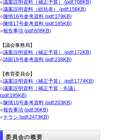
○
議案説明資料（補正予算） (pdf:708KB)
○
議案説明資料（総括表） (pdf:156KB)
○
陳情16号参考資料 (pdf:179KB)
○
陳情17号参考資料 (pdf:185KB)
○
報告事項 (pdf:608KB)
【議会事務局】
○
議案説明資料（補正予算） (pdf:172KB)
○
請願19号参考資料 (pdf:238KB)
【教育委員会】
○
議案説明資料（補正予算） (pdf:1774KB)
○
議案説明資料（補正予算・先議）
(pdf:195KB)
○
陳情10号参考資料 (pdf:203KB)
○
報告事項 (pdf:36KB)
○
チラシ (pdf:2473KB)
委員会の概要