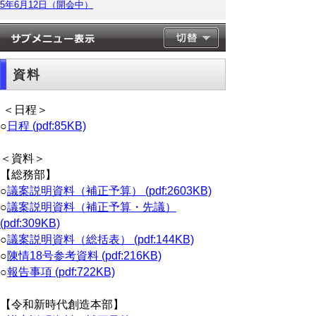
5年6月12日（開会中）
資料
＜日程＞
○
日程 (pdf:85KB)
＜資料＞
【総務部】
○
議案説明資料（補正予算） (pdf:2603KB)
○
議案説明資料（補正予算・先議）
(pdf:309KB)
○
議案説明資料（総括表） (pdf:144KB)
○
陳情18号参考資料 (pdf:216KB)
○
報告事項 (pdf:722KB)
【令和新時代創造本部】