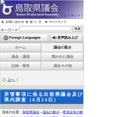
とりネット
Foreign Languages
音声読み上げ
ホーム
議会の動き
議会・議員
開かれた議会
記録・報告
議会その他
上へ
｜
所管事項に係る出前県議会及び
県内調査（8月24日）
現在の位置：
鳥取県議会
議会の動き
委員会等の動