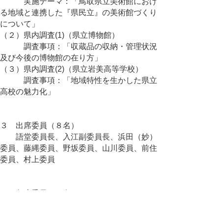
実施テーマ：「鳥取県立美術館におけ
る地域と連携した『県民立』の美術館づくり
について」
（２）県内調査(1)（県立博物館）
調査事項：「収蔵品の収納・管理状況
及び今後の博物館の在り方」
（３）県内調査(2)（県立岩美高等学校）
調査事項：「地域特性を生かした県立
高校の魅力化」
３ 出席委員（８名）
語堂委員長、入江副委員長、浜田（妙）
委員、藤縄委員、野坂委員、山川委員、前住
委員、村上委員
４ 欠席委員（１名）
内田（隆）委員