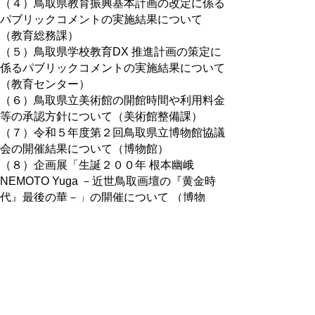
（４）鳥取県教育振興基本計画の改定に係る
パブリックコメントの実施結果について
（教育総務課）
（５）鳥取県学校教育DX 推進計画の策定に
係るパブリックコメントの実施結果について
（教育センター）
（６）鳥取県立美術館の開館時間や利用料金
等の承認方針について（美術館整備課）
（７）令和５年度第２回鳥取県立博物館協議
会の開催結果について（博物館）
（８）企画展「生誕２００年 根本幽峨
NEMOTO Yuga －近世鳥取画壇の『黄金時
代』最後の華－」の開催について （博物
館）
（９）令和５年度全国体力・運動能力、運動
習慣等調査及び鳥取県体力・運動能力調査の
結果について （体育保健課）
４ その他
５ 閉会