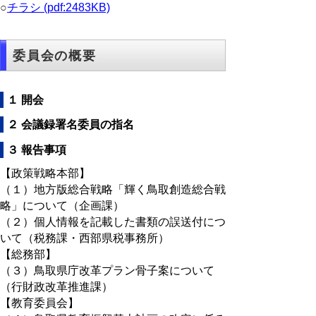
○
チラシ (pdf:2483KB)
委員会の概要
１ 開会
２ 会議録署名委員の指名
３ 報告事項
【政策戦略本部】
（１）地方版総合戦略「輝く鳥取創造総合戦
略」について（企画課）
（２）個人情報を記載した書類の誤送付につ
いて（税務課・西部県税事務所）
【総務部】
（３）鳥取県庁改革プラン骨子案について
（行財政改革推進課）
【教育委員会】