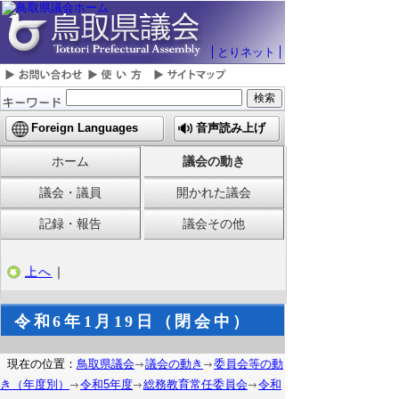
とりネット
Foreign Languages
音声読み上げ
ホーム
議会の動き
議会・議員
開かれた議会
記録・報告
議会その他
上へ
｜
令和6年1月19日（閉会中）
現在の位置：
鳥取県議会
議会の動き
委員会等の動
き（年度別）
令和5年度
総務教育常任委員会
令和