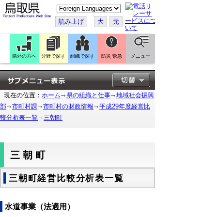
こ
の
ペ
読み上げ
大
元
ー
ジ
を
翻
訳
県外の方へ
分野で探す
組織で探す
防災 緊急
メニュー
す
る
現在の位置：
ホーム
県の組織と仕事
地域社会振興
部
市町村課
市町村の財政情報
平成29年度経営比
較分析表一覧
三朝町
三朝町
三朝町経営比較分析表一覧
水道事業（法適用）