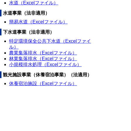
水道（Excelファイル）
水道事業（法非適用）
簡易水道（Excelファイル）
下水道事業（法非適用）
特定環境保全公共下水道（Excelファイ
ル）
農業集落排水（Excelファイル）
林業集落排水（Excelファイル）
小規模排水処理（Excelファイル）
観光施設事業（休養宿泊事業）（法適用）
休養宿泊施設（Excelファイル）
▲ページ上部に戻る
と
個人情報保護
|
リンクについて
|
著作権に
り
ついて
|
アクセシビリティ
ネ