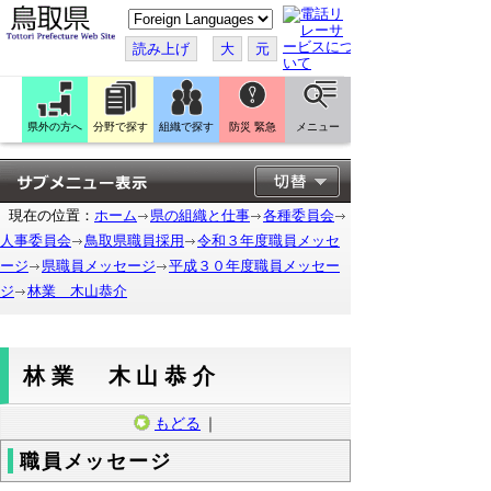
こ
の
ペ
読み上げ
大
元
ー
ジ
を
翻
訳
県外の方へ
分野で探す
組織で探す
防災 緊急
メニュー
す
る
現在の位置：
ホーム
県の組織と仕事
各種委員会
人事委員会
鳥取県職員採用
令和３年度職員メッセ
ージ
県職員メッセージ
平成３０年度職員メッセー
ジ
林業 木山恭介
林業 木山恭介
もどる
｜
職員メッセージ