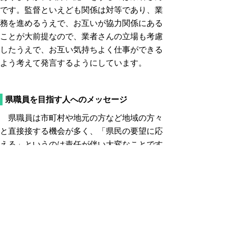
です。監督といえども関係は対等であり、業
務を進めるうえで、お互いが協力関係にある
ことが大前提なので、業者さんの立場も考慮
したうえで、お互い気持ちよく仕事ができる
よう考えて発言するようにしています。
県職員を目指す人へのメッセージ
県職員は市町村や地元の方など地域の方々
と直接接する機会が多く、「県民の要望に応
える」というのは責任が伴い大変なことです
が、同時に味わえる達成感は格別なものだと
思っています。「地域と深くかかわる仕事が
したい」「地域の方々のために働きたい」そ
んな思いをもっている方と一緒に働ける日を
楽しみにしています。