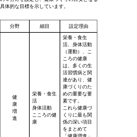
具体的な目標を示しています。
分野
細目
設定理由
栄養・食生
活、身体活動
（運動）、こ
ころの健康
は、多くの生
活習慣病と関
連があり、健
康づくりのた
栄養・食生
めの重要な要
健
活
素です。
康
身体活動
これら健康づ
増
こころの健
くりに最も関
進
康
係の深い項目
をまとめて
「健康増進」