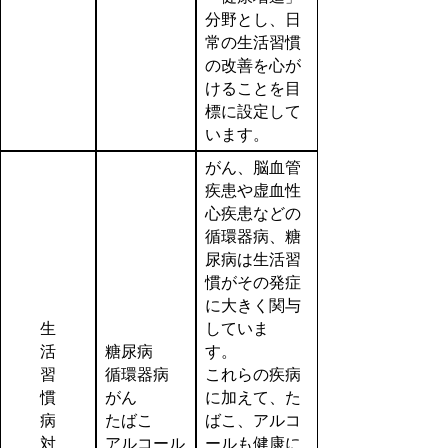
分野とし、日
常の生活習慣
の改善を心が
けることを目
標に設定して
います。
がん、脳血管
疾患や虚血性
心疾患などの
循環器病、糖
尿病は生活習
慣がその発症
に大きく関与
生
していま
活
糖尿病
す。
習
循環器病
これらの疾病
慣
がん
に加えて、た
病
たばこ
ばこ、アルコ
対
アルコール
ールも健康に