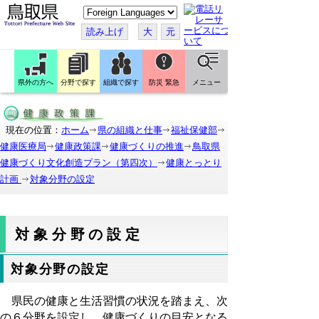
こ
の
ペ
読み上げ
大
元
ー
ジ
を
翻
訳
県外の方へ
分野で探す
組織で探す
防災 緊急
メニュー
す
る
現在の位置：
ホーム
県の組織と仕事
福祉保健部
健康医療局
健康政策課
健康づくりの推進
鳥取県
健康づくり文化創造プラン（第四次）
健康とっとり
計画
対象分野の設定
対象分野の設定
対象分野の設定
県民の健康と生活習慣の状況を踏まえ、次
の６分野を設定し、健康づくりの目安となる