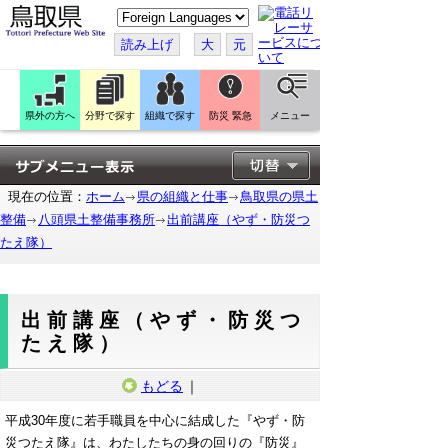
こ
の
ペ
読み上げ
大
元
ー
ジ
を
翻
訳
県外の方へ
分野で探す
組織で探す
防災 緊急
メニュー
す
る
現在の位置：
ホーム
県の組織と仕事
鳥取県の県土
整備
八頭県土整備事務所
出前講座（やず・防災つ
たえ隊）
出前講座（やず・防災つ
たえ隊）
もどる
｜
平成30年度に若手職員を中心に結成した『やず・防
災つたえ隊』は、わたしたちの身の回りの『防災』