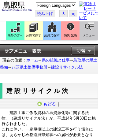
こ
の
ペ
読み上げ
大
元
ー
ジ
を
翻
訳
県外の方へ
分野で探す
組織で探す
防災 緊急
メニュー
す
る
現在の位置：
ホーム
県の組織と仕事
鳥取県の県土
整備
八頭県土整備事務所
建設リサイクル法
建設リサイクル法
もどる
｜
「建設工事に係る資材の再資源化等に関する法
律」（建設リサイクル法）が、平成14年5月30日に施
行されました。
これに伴い、一定規模以上の建設工事を行う場合に
は、あらかじめ都道府県知事への届出が必要となり