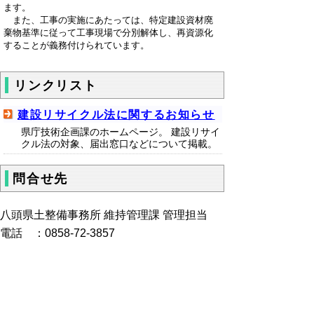
ます。
また、工事の実施にあたっては、特定建設資材廃
棄物基準に従って工事現場で分別解体し、再資源化
することが義務付けられています。
リンクリスト
建設リサイクル法に関するお知らせ
県庁技術企画課のホームページ。 建設リサイ
クル法の対象、届出窓口などについて掲載。
問合せ先
八頭県土整備事務所 維持管理課 管理担当
電話 ：0858-72-3857
▲ページ上部に戻る
と
個人情報保護
|
リンクについて
|
著作権に