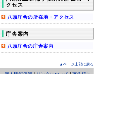
クセス
八頭庁舎の所在地・アクセス
庁舎案内
八頭庁舎の庁舎案内
▲ページ上部に戻る
と
個人情報保護
|
リンクについて
|
著作権に
り
ついて
|
アクセシビリティ
ネ
鳥取県 八頭県土整備事務所
ッ
住所 〒680-0461 鳥取県八頭郡八頭町郡家
100
ト
電話 「
窓口・連絡先
」をご覧ください。
0858-72-3851
ファクシミリ 0858-72-2041（建設
へ
総務課）
0858-72-3244（維持管理課）
の