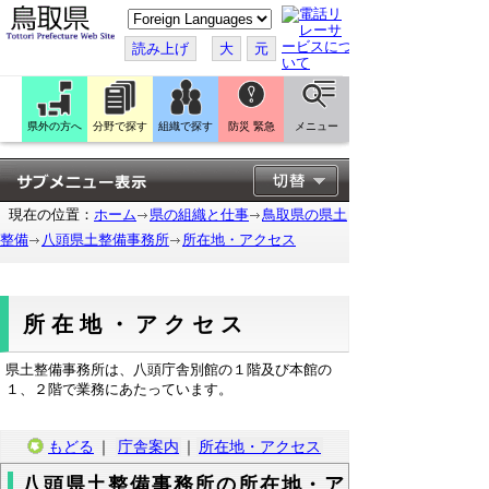
こ
の
ペ
読み上げ
大
元
ー
ジ
を
翻
訳
県外の方へ
分野で探す
組織で探す
防災 緊急
メニュー
す
る
現在の位置：
ホーム
県の組織と仕事
鳥取県の県土
整備
八頭県土整備事務所
所在地・アクセス
所在地・アクセス
県土整備事務所は、八頭庁舎別館の１階及び本館の
１、２階で業務にあたっています。
もどる
｜
庁舎案内
｜
所在地・アクセス
八頭県土整備事務所の所在地・ア