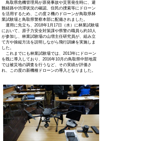
鳥取県危機管理局が原発事故や災害発生時に、避
難経路や渋滞状況の確認、住民の捜索等にドローン
を活用するため、この度２機のドローンが鳥取県林
業試験場と鳥取県警察本部に配備されました。
運用に先立ち、2018年1月17日（水）に林業試験場
において、原子力安全対策課や県警の職員ら約10人
が参加し、林業試験場の山増主任研究員が、組み立
て方や操縦方法を説明しながら飛行訓練を実施しま
した。
これまでにも林業試験場では、2013年にドローン
を既に導入しており、2016年10月の鳥取県中部地震
では被災地の調査を行うなど、その実績が評価さ
れ、この度の新機種ドローンの導入となりました。