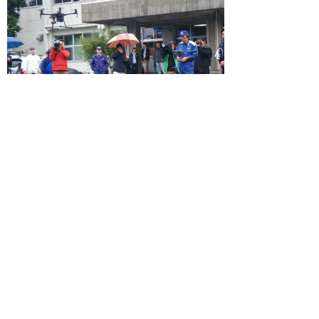
※PDFをご覧頂くにはアドビ
リーダーが必要です。
お持ちでないかたは
Adobeホ
ームページ
からダウンロードしてください（新しいウ
ィンドウが開きます）。
▲ページ上部に戻る
と
個人情報保護
|
リンクについて
|
著作権に
り
ついて
|
アクセシビリティ