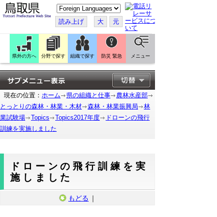
こ
の
ペ
読み上げ
大
元
ー
ジ
を
翻
訳
県外の方へ
分野で探す
組織で探す
防災 緊急
メニュー
す
る
現在の位置：
ホーム
県の組織と仕事
農林水産部
とっとりの森林・林業・木材
森林・林業振興局
林
業試験場
Topics
Topics2017年度
ドローンの飛行
訓練を実施しました
ドローンの飛行訓練を実
施しました
もどる
｜